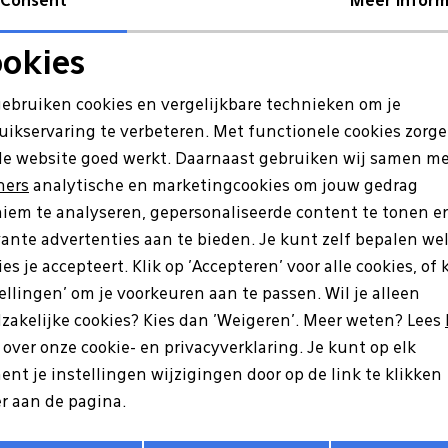
Consent
Meer inform
Re
okies
Noodzakelijke cookies
Personalisatie cookies
gebruiken cookies en vergelijkbare technieken om je
Sale
uikservaring te verbeteren. Met functionele cookies zorg
Analytische cookies
Marketing cookies
de website goed werkt. Daarnaast gebruiken wij samen m
ners
analytische en marketingcookies om jouw gedrag
iem te analyseren, gepersonaliseerde content te tonen e
vante advertenties aan te bieden. Je kunt zelf bepalen we
es je accepteert. Klik op 'Accepteren' voor alle cookies, of 
tellingen' om je voorkeuren aan te passen. Wil je alleen
zakelijke cookies? Kies dan 'Weigeren'. Meer weten? Lees
s over onze cookie- en privacyverklaring. Je kunt op elk
nt je instellingen wijzigingen door op de link te klikken
Ecco
r aan de pagina.
Ult-Trn wit
830773 Biom 2.2 zalm
Opslaan
Terug