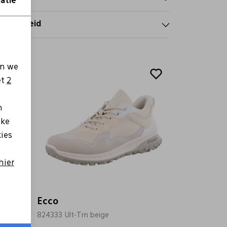
atie
tourbeleid
Sale
en we
et
2
n
lke
kies
hier
Ecco
824333 Ult-Trn beige