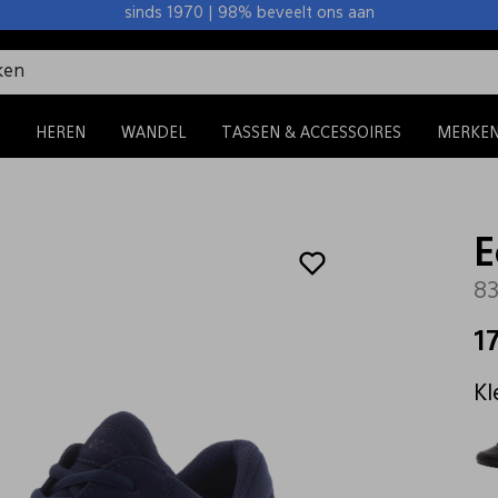
sinds 1970 | 98% beveelt ons aan
HEREN
WANDEL
TASSEN & ACCESSOIRES
MERKE
E
8
1
Kl