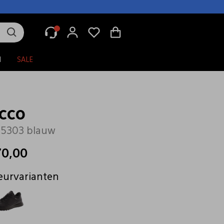
N
SALE
cco
35303 blauw
70,00
eurvarianten