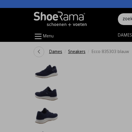
DAMES
Menu
Dames
Sneakers
Ecco 835303 blauw