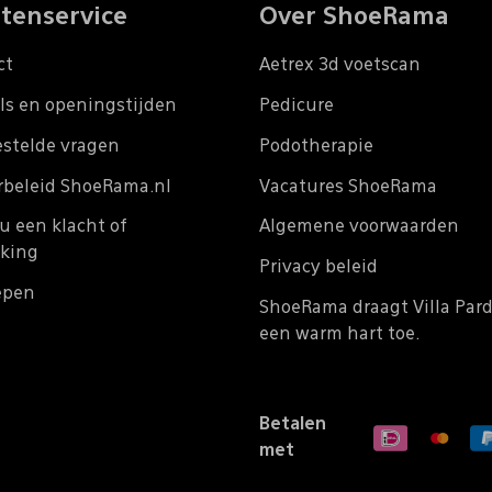
tenservice
Over ShoeRama
ct
Aetrex 3d voetscan
ls en openingstijden
Pedicure
estelde vragen
Podotherapie
rbeleid ShoeRama.nl
Vacatures ShoeRama
u een klacht of
Algemene voorwaarden
king
Privacy beleid
epen
ShoeRama draagt Villa Par
een warm hart toe.
Betalen
met