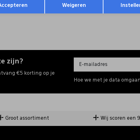
149,99
95,99
159,99
Accepteren
Weigeren
Instelle
e zijn?
ntvang €5 korting op je
Hoe we met je data omgaan?
Groot assortiment
Wij scoren een 