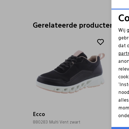
Co
Gerelateerde producten
Wij 
Sale
Sale
gebr
dat 
part
anon
rele
cooki
'Ins
nood
alle
mome
Ecco
Ecco
onde
880283 Multi Vent zwart
824333 