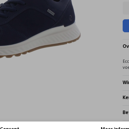
Ov
Ecc
voe
Wi
Ke
Be
Be