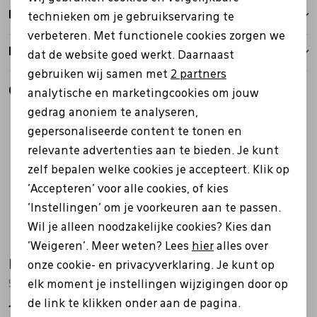
Personalisatie cookies
Bezorgen
technieken om je gebruikservaring te
verbeteren. Met functionele cookies zorgen we
Analytische cookies
Retourbeleid
dat de website goed werkt. Daarnaast
Marketing cookies
gebruiken wij samen met
2 partners
Gerelateerde producten
analytische en marketingcookies om jouw
gedrag anoniem te analyseren,
gepersonaliseerde content te tonen en
relevante advertenties aan te bieden. Je kunt
zelf bepalen welke cookies je accepteert. Klik op
'Accepteren' voor alle cookies, of kies
'Instellingen' om je voorkeuren aan te passen.
Wil je alleen noodzakelijke cookies? Kies dan
'Weigeren'. Meer weten? Lees
hier
alles over
Ecco
Ecco
onze cookie- en privacyverklaring. Je kunt op
539814 Street Court grijs
551604 Move wit
elk moment je instellingen wijzigingen door op
de link te klikken onder aan de pagina.
149,99
99,99