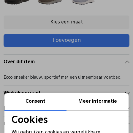
Pantoffels
Riemen
Kies een maat
Boots/ Enkellaarsjes
Schoenlepels
Toevoegen
Laarzen
Sjaal
Over dit item
Regenlaarzen
Sokken
Ecco sneaker blauw, sportief met een uitneembaar voetbed.
Tassen
Winkelvoorraad
Consent
Meer informatie
Kenmerken
Veters
Cookies
Betalen
Noodzakelijke cookies
Zonnekleppen
Wij gebruiken cookies en vergelijkbare