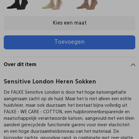
Pantoffels
Riemen
Kies een maat
Boots/ Enkellaarsjes
Schoenlepels
Toevoegen
Laarzen
Sjaal
Over dit item
Regenlaarzen
Sokken
Sensitive London Heren Sokken
De FALKE Sensitive London is door het hoge katoengehalte
Tassen
aangenaam zacht op de huid. Maar het is niet alleen een echte
huidvleier, maar ook duurzaam: het bestaat bijna volledig uit
FALKE - WE CARE - COTTON, een hulpbronnenbesparende en
Veters
maatschappelijk verantwoorde katoen, aangevuld met een klein
aandeel gerecyclede functionele garens voor meer elasticiteit
en een hoge duurzaamheidsniveau van het materiaal. De
Zonnekleppen
bijzonder zachte, gevoelige rand, in combinatie met zeer platte