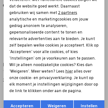
Analytische cookies
Gerelateerde producten
dat de website goed werkt. Daarnaast
Marketing cookies
gebruiken wij samen met
2 partners
analytische en marketingcookies om jouw
gedrag anoniem te analyseren,
gepersonaliseerde content te tonen en
relevante advertenties aan te bieden. Je kunt
zelf bepalen welke cookies je accepteert. Klik op
'Accepteren' voor alle cookies, of kies
'Instellingen' om je voorkeuren aan te passen.
Falke
Falke
Wil je alleen noodzakelijke cookies? Kies dan
'Weigeren'. Meer weten? Lees
hier
alles over
16154 TK2 Explore Cool Short zwart
16154 TK2 Explore Cool Short antrasiet
onze cookie- en privacyverklaring. Je kunt op
24,00
24,00
elk moment je instellingen wijzigingen door op
de link te klikken onder aan de pagina.
Opslaan
Terug
Accepteren
Weigeren
Instellen