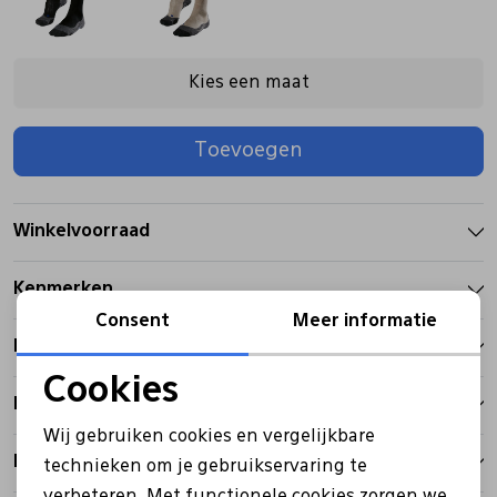
Pantoffels
Riemen
Kies een maat
Boots/ Enkellaarsjes
Schoenlepels
Toevoegen
Laarzen
Sjaal
Winkelvoorraad
Regenlaarzen
Sokken
Kenmerken
Consent
Meer informatie
Tassen
Betalen
Cookies
Bezorgen
Noodzakelijke cookies
Veters
Wij gebruiken cookies en vergelijkbare
Personalisatie cookies
Retourbeleid
technieken om je gebruikservaring te
Zonnekleppen
verbeteren. Met functionele cookies zorgen we