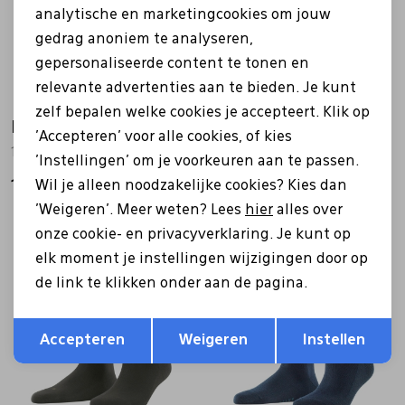
analytische en marketingcookies om jouw
gedrag anoniem te analyseren,
gepersonaliseerde content te tonen en
relevante advertenties aan te bieden. Je kunt
zelf bepalen welke cookies je accepteert. Klik op
Falke
Falke
'Accepteren' voor alle cookies, of kies
14633 Swing 2p zwart
12497 Step Medium Cut wit
'Instellingen' om je voorkeuren aan te passen.
Wil je alleen noodzakelijke cookies? Kies dan
17,00
11,00
'Weigeren'. Meer weten? Lees
hier
alles over
onze cookie- en privacyverklaring. Je kunt op
elk moment je instellingen wijzigingen door op
de link te klikken onder aan de pagina.
Opslaan
Terug
Accepteren
Weigeren
Instellen