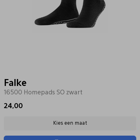
Bandschoenen
Sneakers
Lederen schort
Comfort schoenen
Veterschoenen
Mutsen
Instappers
Pantoffels
Onderhoud
Mocassin
Boots
Onderzetters
Falke
16500 Homepads SO zwart
Pumps
Laarzen
Pasjeshouders
24,00
Sneakers
Regenlaarzen
Petten
Kies een maat
Veterschoenen
Portemonnees