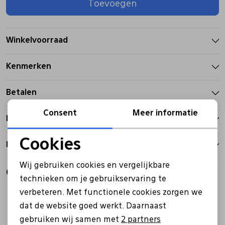
Toevoegen
Pantoffels
Riemen
Winkelvoorraad
Boots/ Enkellaarsjes
Schoenlepels
Kenmerken
Laarzen
Sjaal
Betalen
Consent
Meer informatie
Bezorgen
Regenlaarzen
Sokken
Cookies
Retourbeleid
Tassen
Noodzakelijke cookies
Wij gebruiken cookies en vergelijkbare
Gerelateerde producten
Personalisatie cookies
technieken om je gebruikservaring te
Veters
verbeteren. Met functionele cookies zorgen we
Analytische cookies
dat de website goed werkt. Daarnaast
Marketing cookies
Zonnekleppen
gebruiken wij samen met
2 partners