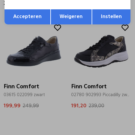
254,99
254,99
Opslaan
Terug
Accepteren
Weigeren
Instellen
Sale
Sale
Finn Comfort
Finn Comfort
03615 022099 zwart
02780 902993 Piccadilly zwart
199,99
249,99
191,20
239,00