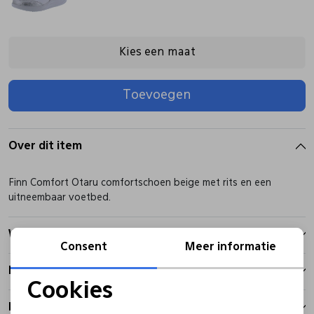
Pantoffels
Riemen
Kies een maat
Boots/ Enkellaarsjes
Schoenlepels
Toevoegen
Laarzen
Sjaal
Over dit item
Regenlaarzen
Sokken
Finn Comfort Otaru comfortschoen beige met rits en een
uitneembaar voetbed.
Tassen
Winkelvoorraad
Consent
Meer informatie
Veters
Kenmerken
Cookies
Noodzakelijke cookies
Zonnekleppen
Betalen