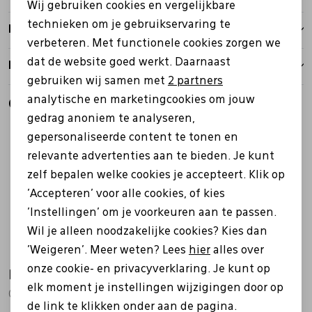
Wij gebruiken cookies en vergelijkbare
Personalisatie cookies
technieken om je gebruikservaring te
Bezorgen
verbeteren. Met functionele cookies zorgen we
Analytische cookies
dat de website goed werkt. Daarnaast
Retourbeleid
Marketing cookies
gebruiken wij samen met
2 partners
analytische en marketingcookies om jouw
Gerelateerde producten
gedrag anoniem te analyseren,
gepersonaliseerde content te tonen en
relevante advertenties aan te bieden. Je kunt
zelf bepalen welke cookies je accepteert. Klik op
'Accepteren' voor alle cookies, of kies
'Instellingen' om je voorkeuren aan te passen.
Wil je alleen noodzakelijke cookies? Kies dan
'Weigeren'. Meer weten? Lees
hier
alles over
onze cookie- en privacyverklaring. Je kunt op
Finn Comfort
Finn Comfort
elk moment je instellingen wijzigingen door op
02913 903071 zilver
05067 903113 Mori taupe
de link te klikken onder aan de pagina.