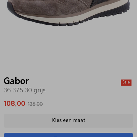
Bandschoenen
Sneakers
Lederen schort
Comfort schoenen
Veterschoenen
Mutsen
Instappers
Pantoffels
Onderhoud
Mocassin
Boots
Onderzetters
Gabor
Sale
36.375.30 grijs
Pumps
Laarzen
Pasjeshouders
108,00
135,00
Sneakers
Regenlaarzen
Petten
Kies een maat
Veterschoenen
Portemonnees