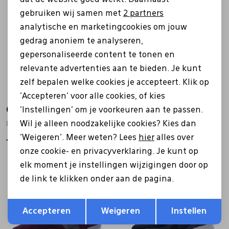
Nieuw
Nieuw
Marketing cookies
gebruiken wij samen met
2 partners
analytische en marketingcookies om jouw
gedrag anoniem te analyseren,
gepersonaliseerde content te tonen en
relevante advertenties aan te bieden. Je kunt
zelf bepalen welke cookies je accepteert. Klik op
'Accepteren' voor alle cookies, of kies
Gabor
Gabor
'Instellingen' om je voorkeuren aan te passen.
Wil je alleen noodzakelijke cookies? Kies dan
0105.01.006 zwart
0106.01.016 bruin
'Weigeren'. Meer weten? Lees
hier
alles over
160,00
140,00
onze cookie- en privacyverklaring. Je kunt op
elk moment je instellingen wijzigingen door op
Nieuw
de link te klikken onder aan de pagina.
Opslaan
Terug
Accepteren
Weigeren
Instellen