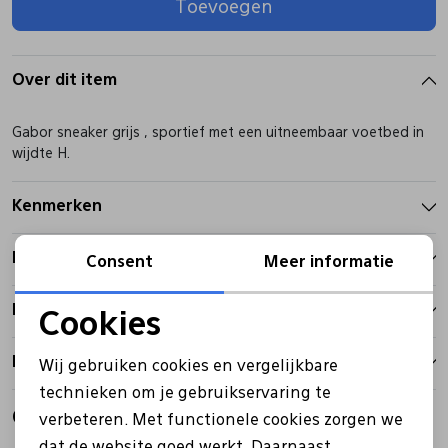
Toevoegen
Pantoffels
Riemen
Over dit item
Boots/ Enkellaarsjes
Schoenlepels
Gabor sneaker grijs , sportief met een uitneembaar voetbed in
wijdte H.
Laarzen
Sjaal
Kenmerken
Regenlaarzen
Sokken
Betalen
Consent
Meer informatie
Tassen
Bezorgen
Cookies
Noodzakelijke cookies
Retourbeleid
Wij gebruiken cookies en vergelijkbare
Veters
Personalisatie cookies
technieken om je gebruikservaring te
Gerelateerde producten
verbeteren. Met functionele cookies zorgen we
Analytische cookies
Zonnekleppen
dat de website goed werkt. Daarnaast