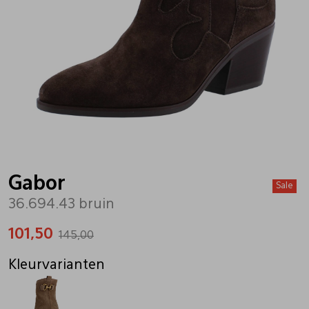
Bandschoenen
Sneakers
Lederen schort
Comfort schoenen
Veterschoenen
Mutsen
Instappers
Pantoffels
Onderhoud
Mocassin
Boots
Onderzetters
Gabor
Sale
36.694.43 bruin
Pumps
Laarzen
Pasjeshouders
101,50
145,00
Sneakers
Regenlaarzen
Petten
Kleurvarianten
Veterschoenen
Portemonnees