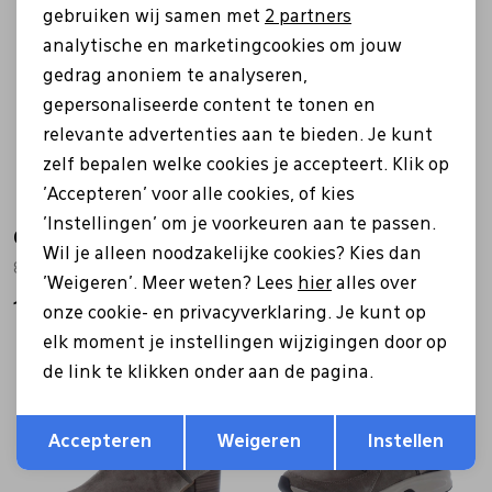
Marketing cookies
Nieuw
Nieuw
gebruiken wij samen met
2 partners
analytische en marketingcookies om jouw
gedrag anoniem te analyseren,
gepersonaliseerde content te tonen en
relevante advertenties aan te bieden. Je kunt
zelf bepalen welke cookies je accepteert. Klik op
'Accepteren' voor alle cookies, of kies
'Instellingen' om je voorkeuren aan te passen.
Gabor
Gabor
Wil je alleen noodzakelijke cookies? Kies dan
8028.01.001 zwart
8011.02.006 bruin
'Weigeren'. Meer weten? Lees
hier
alles over
140,00
150,00
onze cookie- en privacyverklaring. Je kunt op
elk moment je instellingen wijzigingen door op
Nieuw
de link te klikken onder aan de pagina.
Opslaan
Terug
Accepteren
Weigeren
Instellen