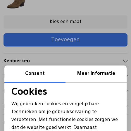
Pantoffels
Riemen
Kies een maat
Boots/ Enkellaarsjes
Schoenlepels
Toevoegen
Laarzen
Sjaal
Kenmerken
Regenlaarzen
Sokken
Consent
Meer informatie
Betalen
Tassen
Cookies
Bezorgen
Noodzakelijke cookies
Wij gebruiken cookies en vergelijkbare
Retourbeleid
Veters
Personalisatie cookies
technieken om je gebruikservaring te
verbeteren. Met functionele cookies zorgen we
Analytische cookies
Gerelateerde producten
Zonnekleppen
dat de website goed werkt. Daarnaast