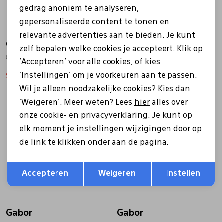
gedrag anoniem te analyseren,
gepersonaliseerde content te tonen en
relevante advertenties aan te bieden. Je kunt
Gabor
Gabor
zelf bepalen welke cookies je accepteert. Klik op
84.131.14 bruin
01.260 blauw
'Accepteren' voor alle cookies, of kies
'Instellingen' om je voorkeuren aan te passen.
91,00
130,00
69,99
99,99
Wil je alleen noodzakelijke cookies? Kies dan
'Weigeren'. Meer weten? Lees
hier
alles over
Sale
onze cookie- en privacyverklaring. Je kunt op
elk moment je instellingen wijzigingen door op
de link te klikken onder aan de pagina.
Opslaan
Terug
Accepteren
Weigeren
Instellen
Gabor
Gabor