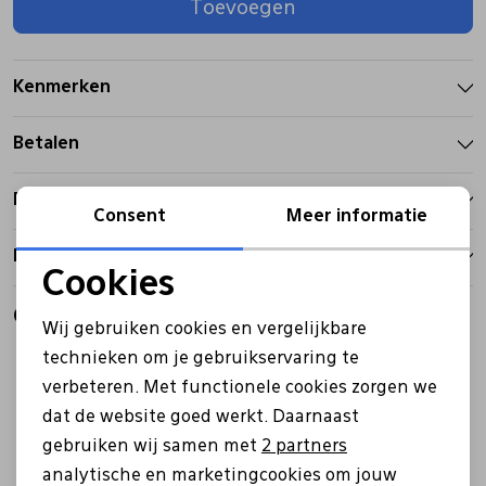
Toevoegen
Pantoffels
Riemen
Kenmerken
Boots/ Enkellaarsjes
Schoenlepels
Betalen
Laarzen
Sjaal
Bezorgen
Consent
Meer informatie
Retourbeleid
Regenlaarzen
Sokken
Cookies
Noodzakelijke cookies
Gerelateerde producten
Tassen
Wij gebruiken cookies en vergelijkbare
Personalisatie cookies
technieken om je gebruikservaring te
Sale
Sale
verbeteren. Met functionele cookies zorgen we
Analytische cookies
Veters
dat de website goed werkt. Daarnaast
Marketing cookies
gebruiken wij samen met
2 partners
Zonnekleppen
analytische en marketingcookies om jouw