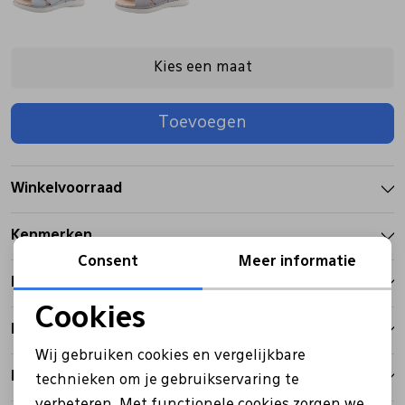
Pantoffels
Riemen
Kies een maat
Boots/ Enkellaarsjes
Schoenlepels
Toevoegen
Laarzen
Sjaal
Winkelvoorraad
Regenlaarzen
Sokken
Kenmerken
Consent
Meer informatie
Tassen
Betalen
Cookies
Bezorgen
Noodzakelijke cookies
Veters
Wij gebruiken cookies en vergelijkbare
Personalisatie cookies
Retourbeleid
technieken om je gebruikservaring te
Zonnekleppen
verbeteren. Met functionele cookies zorgen we