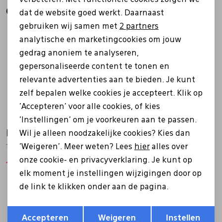
Analytische cookies
Gerelateerde producten
dat de website goed werkt. Daarnaast
Marketing cookies
gebruiken wij samen met
2 partners
Sale
analytische en marketingcookies om jouw
gedrag anoniem te analyseren,
gepersonaliseerde content te tonen en
relevante advertenties aan te bieden. Je kunt
zelf bepalen welke cookies je accepteert. Klik op
'Accepteren' voor alle cookies, of kies
'Instellingen' om je voorkeuren aan te passen.
Hartjes
Hartjes
Wil je alleen noodzakelijke cookies? Kies dan
'Weigeren'. Meer weten? Lees
hier
alles over
132.1802/30 Calypso taupe
132.2104/30 Pop bruin
onze cookie- en privacyverklaring. Je kunt op
135,99
169,99
169,99
elk moment je instellingen wijzigingen door op
de link te klikken onder aan de pagina.
Sale
Sale
Opslaan
Terug
Accepteren
Weigeren
Instellen