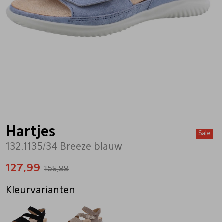
Bandschoenen
Sneakers
Lederen schort
Comfort schoenen
Veterschoenen
Mutsen
Instappers
Pantoffels
Onderhoud
Mocassin
Boots
Onderzetters
Hartjes
Sale
132.1135/34 Breeze blauw
Pumps
Laarzen
Pasjeshouders
127,99
159,99
Sneakers
Regenlaarzen
Petten
Kleurvarianten
Veterschoenen
Portemonnees