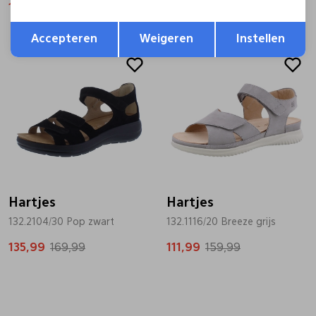
135,99
169,99
169,99
Opslaan
Terug
Accepteren
Weigeren
Instellen
Sale
Sale
Hartjes
Hartjes
132.2104/30 Pop zwart
132.1116/20 Breeze grijs
135,99
169,99
111,99
159,99