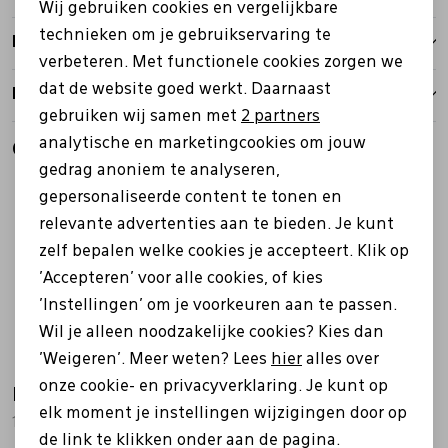
Wij gebruiken cookies en vergelijkbare
Personalisatie cookies
technieken om je gebruikservaring te
Bezorgen
verbeteren. Met functionele cookies zorgen we
Analytische cookies
dat de website goed werkt. Daarnaast
Retourbeleid
Marketing cookies
gebruiken wij samen met
2 partners
analytische en marketingcookies om jouw
Gerelateerde producten
gedrag anoniem te analyseren,
Sale
gepersonaliseerde content te tonen en
relevante advertenties aan te bieden. Je kunt
zelf bepalen welke cookies je accepteert. Klik op
'Accepteren' voor alle cookies, of kies
'Instellingen' om je voorkeuren aan te passen.
Wil je alleen noodzakelijke cookies? Kies dan
'Weigeren'. Meer weten? Lees
hier
alles over
onze cookie- en privacyverklaring. Je kunt op
Hartjes
Hartjes
elk moment je instellingen wijzigingen door op
132.1802/30 Calypso taupe
132.2104/30 Pop bruin
de link te klikken onder aan de pagina.