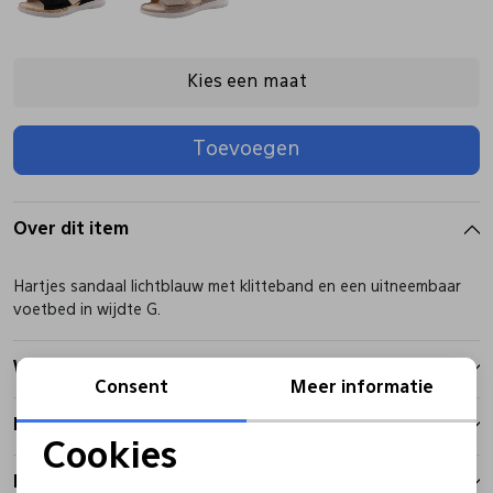
Pantoffels
Riemen
Kies een maat
Boots/ Enkellaarsjes
Schoenlepels
Toevoegen
Laarzen
Sjaal
Over dit item
Regenlaarzen
Sokken
Hartjes sandaal lichtblauw met klitteband en een uitneembaar
voetbed in wijdte G.
Tassen
Winkelvoorraad
Consent
Meer informatie
Veters
Kenmerken
Cookies
Noodzakelijke cookies
Zonnekleppen
Betalen