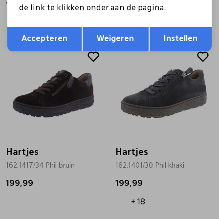
199,99
199,99
de link te klikken onder aan de pagina.
+ 18
Opslaan
Terug
Accepteren
Weigeren
Instellen
Hartjes
Hartjes
162.1417/34 Phil bruin
162.1401/30 Phil khaki
199,99
199,99
+ 18