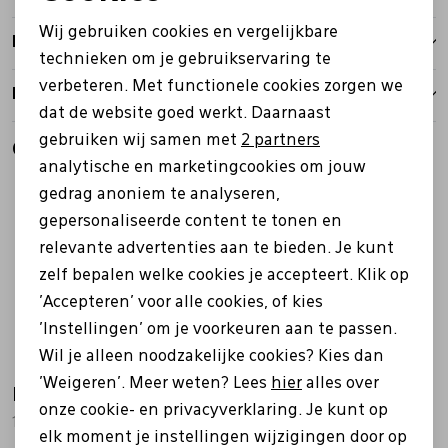
Noodzakelijke cookies
Wij gebruiken cookies en vergelijkbare
Bezorgen
Personalisatie cookies
technieken om je gebruikservaring te
verbeteren. Met functionele cookies zorgen we
Analytische cookies
Retourbeleid
dat de website goed werkt. Daarnaast
Marketing cookies
gebruiken wij samen met
2 partners
Gerelateerde producten
analytische en marketingcookies om jouw
gedrag anoniem te analyseren,
gepersonaliseerde content te tonen en
relevante advertenties aan te bieden. Je kunt
zelf bepalen welke cookies je accepteert. Klik op
'Accepteren' voor alle cookies, of kies
'Instellingen' om je voorkeuren aan te passen.
Wil je alleen noodzakelijke cookies? Kies dan
'Weigeren'. Meer weten? Lees
hier
alles over
Hartjes
Hartjes
onze cookie- en privacyverklaring. Je kunt op
162.1112/99 zwart
162.1401/30 cognac
elk moment je instellingen wijzigingen door op