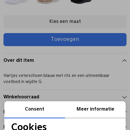
Pantoffels
Riemen
Kies een maat
Boots/ Enkellaarsjes
Schoenlepels
Toevoegen
Laarzen
Sjaal
Over dit item
Regenlaarzen
Sokken
Hartjes veterschoen blauw met rits en een uitneembaar
voetbed in wijdte G.
Tassen
Winkelvoorraad
Veters
Consent
Meer informatie
Kenmerken
Cookies
Zonnekleppen
Betalen