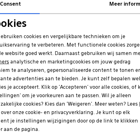
Consent
Meer inform
Re
okies
Noodzakelijke cookies
Personalisatie cookies
gebruiken cookies en vergelijkbare technieken om je
uikservaring te verbeteren. Met functionele cookies zorg
Analytische cookies
Marketing cookies
de website goed werkt. Daarnaast gebruiken wij samen m
ners
analytische en marketingcookies om jouw gedrag
iem te analyseren, gepersonaliseerde content te tonen e
vante advertenties aan te bieden. Je kunt zelf bepalen we
es je accepteert. Klik op 'Accepteren' voor alle cookies, of 
tellingen' om je voorkeuren aan te passen. Wil je alleen
zakelijke cookies? Kies dan 'Weigeren'. Meer weten? Lees
s over onze cookie- en privacyverklaring. Je kunt op elk
nt je instellingen wijzigingen door op de link te klikken
es
Hartjes
r aan de pagina.
01/30 cognac
162.1417/34 Phil bruin