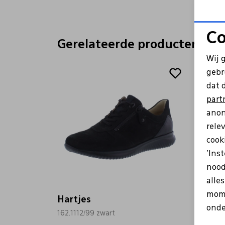
Co
Gerelateerde producten
Wij 
gebr
dat 
part
anon
rele
cooki
'Ins
nood
alle
mome
Hartjes
Hartj
onde
162.1112/99 zwart
162.14