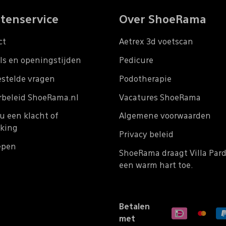
tenservice
Over ShoeRama
ct
Aetrex 3d voetscan
ls en openingstijden
Pedicure
estelde vragen
Podotherapie
rbeleid ShoeRama.nl
Vacatures ShoeRama
u een klacht of
Algemene voorwaarden
king
Privacy beleid
epen
ShoeRama draagt Villa Par
een warm hart toe.
Betalen
met