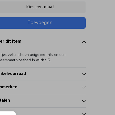
Kies een maat
Toevoegen
er dit item
tjes veterschoen beige met rits en een
neembaar voetbed in wijdte G.
nkelvoorraad
nmerken
talen
zorgen