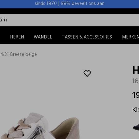
sinds 1970 | 98% beveelt ons aan
HEREN
WANDEL
TASSEN & ACCESSOIRES
MERKE
44/31 Breeze beige
H
16
1
Kl