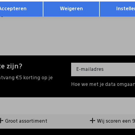
Opslaan
Terug
9
199,99
Accepteren
Weigeren
Instelle
18
e zijn?
ntvang €5 korting op je
Hoe we met je data omgaan?
Groot assortiment
Wij scoren een 