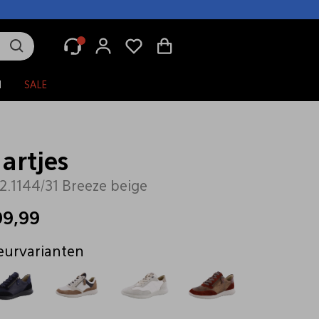
N
SALE
artjes
2.1144/31 Breeze beige
99,99
eurvarianten