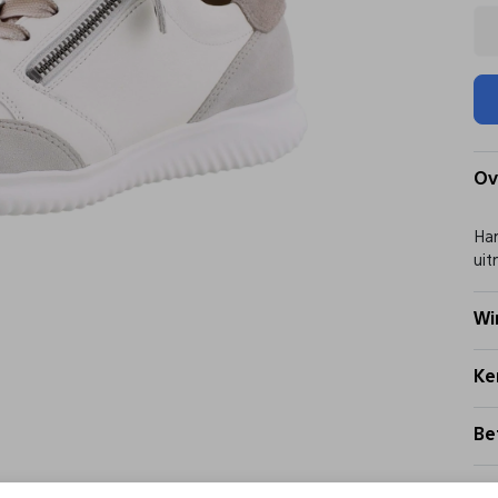
Ov
Har
uit
Wi
Ke
Be
Be