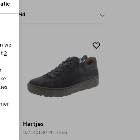
atie
tourbeleid
en we
et
2
n
lke
kies
hier
Hartjes
162.1401/30 Phil khaki