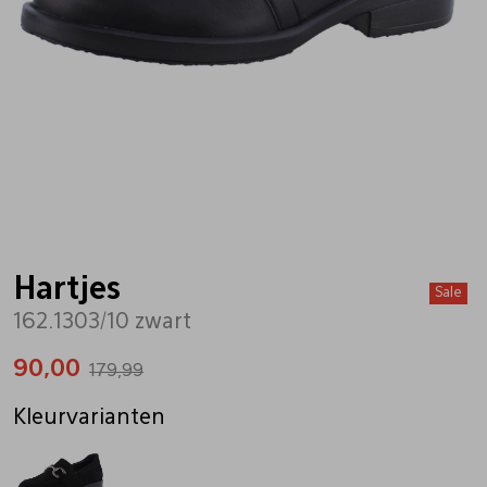
Bandschoenen
Sneakers
Lederen schort
Comfort schoenen
Veterschoenen
Mutsen
Instappers
Pantoffels
Onderhoud
Mocassin
Boots
Onderzetters
Hartjes
Sale
162.1303/10 zwart
Pumps
Laarzen
Pasjeshouders
90,00
179,99
Sneakers
Regenlaarzen
Petten
Kleurvarianten
Veterschoenen
Portemonnees