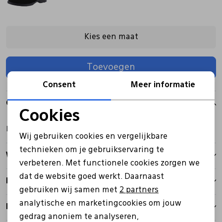
Pantoffels
Riemen
Kies een maat
Boots/ Enkellaarsjes
Schoenlepels
Toevoegen
Consent
Meer informatie
Laarzen
Sjaal
Over dit item
Cookies
Regenlaarzen
Sokken
Noodzakelijke cookies
Hartjes trendy instapper met uitneembaar voetbed
Wij gebruiken cookies en vergelijkbare
Personalisatie cookies
Tassen
technieken om je gebruikservaring te
Winkelvoorraad
verbeteren. Met functionele cookies zorgen we
Analytische cookies
dat de website goed werkt. Daarnaast
Kenmerken
Veters
Marketing cookies
gebruiken wij samen met
2 partners
analytische en marketingcookies om jouw
Betalen
Zonnekleppen
gedrag anoniem te analyseren,