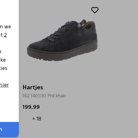
en we
et
2
n
lke
kies
hier
Hartjes
162.1401/30 Phil khaki
199,99
+ 18
n