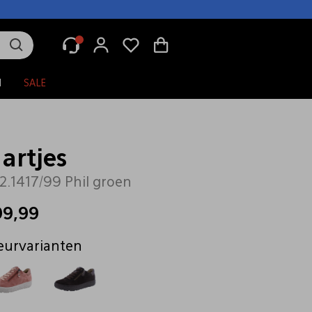
N
SALE
artjes
2.1417/99 Phil groen
99,99
eurvarianten