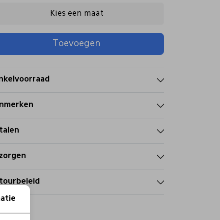
Kies een maat
Toevoegen
nkelvoorraad
nmerken
talen
zorgen
tourbeleid
atie