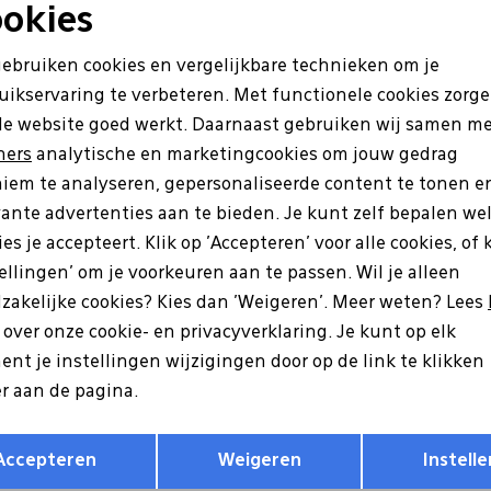
okies
Noodzakelijke cookies
Personalisatie cookies
gebruiken cookies en vergelijkbare technieken om je
uikservaring te verbeteren. Met functionele cookies zorg
Analytische cookies
Marketing cookies
de website goed werkt. Daarnaast gebruiken wij samen m
ners
analytische en marketingcookies om jouw gedrag
iem te analyseren, gepersonaliseerde content te tonen e
vante advertenties aan te bieden. Je kunt zelf bepalen we
es je accepteert. Klik op 'Accepteren' voor alle cookies, of 
tellingen' om je voorkeuren aan te passen. Wil je alleen
zakelijke cookies? Kies dan 'Weigeren'. Meer weten? Lees
es
Hartjes
s over onze cookie- en privacyverklaring. Je kunt op elk
01/30 cognac
162.1417/34 Phil bruin
nt je instellingen wijzigingen door op de link te klikken
9
199,99
r aan de pagina.
18
Opslaan
Terug
Accepteren
Weigeren
Instelle