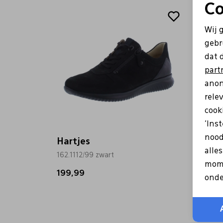
Co
Wij 
gebr
dat 
part
anon
rele
cooki
'Ins
nood
Hartjes
Hartj
alle
162.1112/99 zwart
162.14
mome
199,99
199,9
onde
+ 