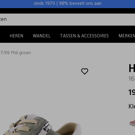
sinds 1970 | 98% beveelt ons aan
HEREN
WANDEL
TASSEN & ACCESSOIRES
MERKE
17/99 Phil groen
H
16
1
Kl