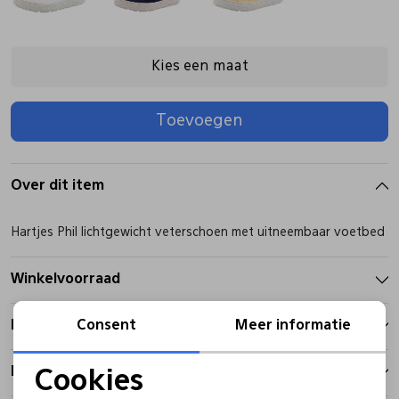
Pantoffels
Riemen
Kies een maat
Boots/ Enkellaarsjes
Schoenlepels
Toevoegen
Laarzen
Sjaal
Over dit item
Regenlaarzen
Sokken
Hartjes Phil lichtgewicht veterschoen met uitneembaar voetbed
Tassen
Winkelvoorraad
Kenmerken
Consent
Meer informatie
Veters
Betalen
Cookies
Zonnekleppen
Noodzakelijke cookies