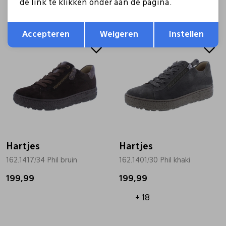
de link te klikken onder aan de pagina.
+ 18
Opslaan
Terug
Accepteren
Weigeren
Instellen
Hartjes
Hartjes
162.1417/34 Phil bruin
162.1401/30 Phil khaki
199,99
199,99
+ 18