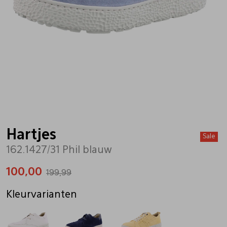
Bandschoenen
Sneakers
Lederen schort
Comfort schoenen
Veterschoenen
Mutsen
Instappers
Pantoffels
Onderhoud
Mocassin
Boots
Onderzetters
Hartjes
Sale
162.1427/31 Phil blauw
Pumps
Laarzen
Pasjeshouders
100,00
199,99
Sneakers
Regenlaarzen
Petten
Kleurvarianten
Veterschoenen
Portemonnees