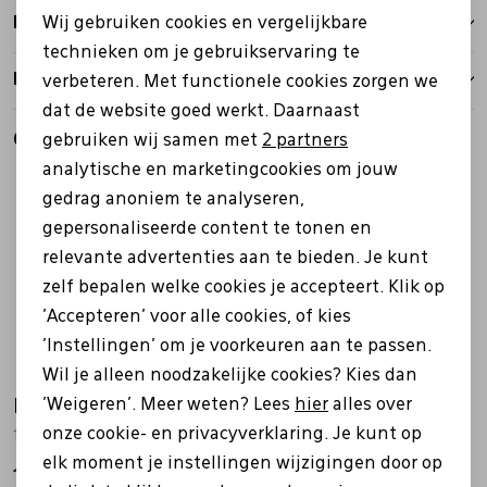
Bezorgen
Wij gebruiken cookies en vergelijkbare
Personalisatie cookies
technieken om je gebruikservaring te
Retourbeleid
verbeteren. Met functionele cookies zorgen we
Analytische cookies
dat de website goed werkt. Daarnaast
Marketing cookies
Gerelateerde producten
gebruiken wij samen met
2 partners
analytische en marketingcookies om jouw
gedrag anoniem te analyseren,
gepersonaliseerde content te tonen en
relevante advertenties aan te bieden. Je kunt
zelf bepalen welke cookies je accepteert. Klik op
'Accepteren' voor alle cookies, of kies
'Instellingen' om je voorkeuren aan te passen.
Wil je alleen noodzakelijke cookies? Kies dan
'Weigeren'. Meer weten? Lees
hier
alles over
Hartjes
Hartjes
onze cookie- en privacyverklaring. Je kunt op
162.1112/99 zwart
162.1401/30 cognac
elk moment je instellingen wijzigingen door op
199,99
199,99