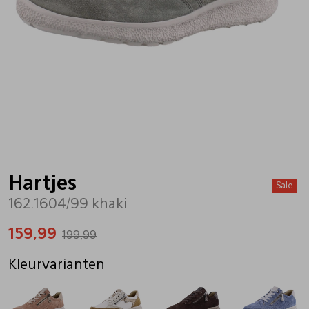
Bandschoenen
Sneakers
Lederen schort
Comfort schoenen
Veterschoenen
Mutsen
Instappers
Pantoffels
Onderhoud
Mocassin
Boots
Onderzetters
Hartjes
Sale
162.1604/99 khaki
Pumps
Laarzen
Pasjeshouders
159,99
199,99
Sneakers
Regenlaarzen
Petten
Kleurvarianten
Veterschoenen
Portemonnees