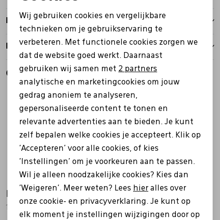
Noodzakelijke cookies
Wij gebruiken cookies en vergelijkbare
Bezorgen
Personalisatie cookies
technieken om je gebruikservaring te
verbeteren. Met functionele cookies zorgen we
Analytische cookies
Retourbeleid
dat de website goed werkt. Daarnaast
Marketing cookies
gebruiken wij samen met
2 partners
Gerelateerde producten
analytische en marketingcookies om jouw
gedrag anoniem te analyseren,
gepersonaliseerde content te tonen en
relevante advertenties aan te bieden. Je kunt
zelf bepalen welke cookies je accepteert. Klik op
'Accepteren' voor alle cookies, of kies
'Instellingen' om je voorkeuren aan te passen.
Wil je alleen noodzakelijke cookies? Kies dan
'Weigeren'. Meer weten? Lees
hier
alles over
Hartjes
Hartjes
onze cookie- en privacyverklaring. Je kunt op
162.1112/99 zwart
162.1401/30 cognac
elk moment je instellingen wijzigingen door op