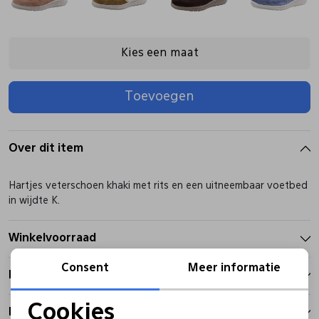
Pantoffels
Riemen
Kies een maat
Boots/ Enkellaarsjes
Schoenlepels
Toevoegen
Laarzen
Sjaal
Over dit item
Regenlaarzen
Sokken
Hartjes veterschoen khaki met rits en een uitneembaar voetbed
in wijdte K.
Tassen
Winkelvoorraad
Veters
Consent
Meer informatie
Kenmerken
Cookies
Zonnekleppen
Betalen