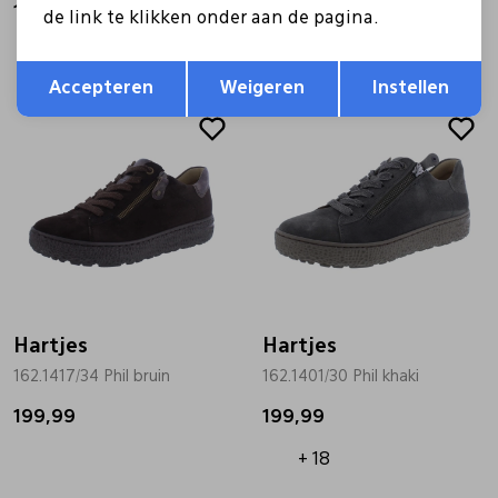
199,99
199,99
de link te klikken onder aan de pagina.
+ 18
Opslaan
Terug
Accepteren
Weigeren
Instellen
Hartjes
Hartjes
162.1417/34 Phil bruin
162.1401/30 Phil khaki
199,99
199,99
+ 18