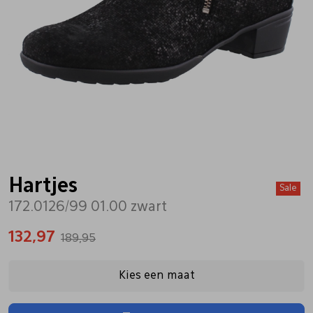
Bandschoenen
Sneakers
Lederen schort
Comfort schoenen
Veterschoenen
Mutsen
Instappers
Pantoffels
Onderhoud
Mocassin
Boots
Onderzetters
Hartjes
Sale
172.0126/99 01.00 zwart
Pumps
Laarzen
Pasjeshouders
132,97
189,95
Sneakers
Regenlaarzen
Petten
Kies een maat
Veterschoenen
Portemonnees