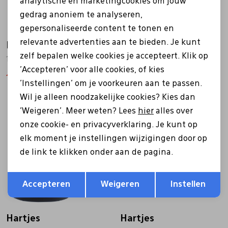
analytische en marketingcookies om jouw
gedrag anoniem te analyseren,
gepersonaliseerde content te tonen en
relevante advertenties aan te bieden. Je kunt
Hartjes
Hartjes
zelf bepalen welke cookies je accepteert. Klik op
172.1707/21 Soul groen
172.0246/34 grijs
'Accepteren' voor alle cookies, of kies
157,49
224,99
171,99
214,99
'Instellingen' om je voorkeuren aan te passen.
Wil je alleen noodzakelijke cookies? Kies dan
'Weigeren'. Meer weten? Lees
hier
alles over
Sale
onze cookie- en privacyverklaring. Je kunt op
elk moment je instellingen wijzigingen door op
de link te klikken onder aan de pagina.
Opslaan
Terug
Accepteren
Weigeren
Instellen
Hartjes
Hartjes