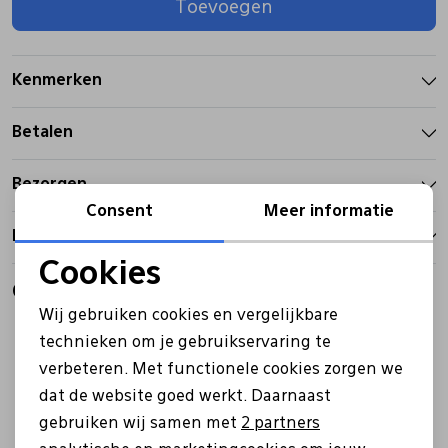
Toevoegen
Pantoffels
Riemen
Kenmerken
Boots/ Enkellaarsjes
Schoenlepels
Betalen
Laarzen
Sjaal
Bezorgen
Consent
Meer informatie
Retourbeleid
Regenlaarzen
Sokken
Cookies
Noodzakelijke cookies
Gerelateerde producten
Tassen
Wij gebruiken cookies en vergelijkbare
Sale
Sale
Personalisatie cookies
technieken om je gebruikservaring te
Veters
verbeteren. Met functionele cookies zorgen we
Analytische cookies
dat de website goed werkt. Daarnaast
Marketing cookies
gebruiken wij samen met
2 partners
Zonnekleppen