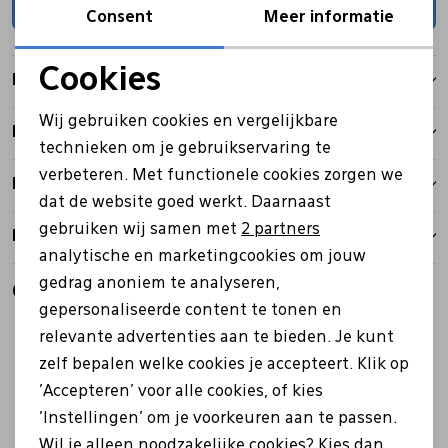
Toevoegen
Consent
Meer informatie
Pantoffels
Riemen
Cookies
Kenmerken
Noodzakelijke cookies
Boots/ Enkellaarsjes
Schoenlepels
Wij gebruiken cookies en vergelijkbare
Betalen
Personalisatie cookies
technieken om je gebruikservaring te
Laarzen
Sjaal
verbeteren. Met functionele cookies zorgen we
Analytische cookies
Bezorgen
dat de website goed werkt. Daarnaast
Marketing cookies
gebruiken wij samen met
2 partners
Retourbeleid
Regenlaarzen
Sokken
analytische en marketingcookies om jouw
gedrag anoniem te analyseren,
Gerelateerde producten
Tassen
gepersonaliseerde content te tonen en
relevante advertenties aan te bieden. Je kunt
zelf bepalen welke cookies je accepteert. Klik op
Veters
'Accepteren' voor alle cookies, of kies
'Instellingen' om je voorkeuren aan te passen.
Zonnekleppen
Wil je alleen noodzakelijke cookies? Kies dan