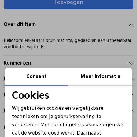
Toevoegen
Pantoffels
Riemen
Over dit item
Boots/ Enkellaarsjes
Schoenlepels
Helioform enkellaars bruin met rits, gekleed en een uitneembaar
voetbed in wijdte H.
Laarzen
Sjaal
Kenmerken
Regenlaarzen
Sokken
Consent
Meer informatie
Betalen
Tassen
Cookies
Bezorgen
Noodzakelijke cookies
Wij gebruiken cookies en vergelijkbare
Retourbeleid
Veters
Personalisatie cookies
technieken om je gebruikservaring te
verbeteren. Met functionele cookies zorgen we
Analytische cookies
Gerelateerde producten
Zonnekleppen
dat de website goed werkt. Daarnaast