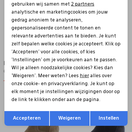
Marketing cookies
Sale
Sale
gebruiken wij samen met
2 partners
analytische en marketingcookies om jouw
gedrag anoniem te analyseren,
gepersonaliseerde content te tonen en
relevante advertenties aan te bieden. Je kunt
zelf bepalen welke cookies je accepteert. Klik op
'Accepteren' voor alle cookies, of kies
'Instellingen' om je voorkeuren aan te passen.
Helioform
Helioform
Wil je alleen noodzakelijke cookies? Kies dan
659.012 zwart
689.011 zwart
'Weigeren'. Meer weten? Lees
hier
alles over
143,96
179,95
127,96
159,95
onze cookie- en privacyverklaring. Je kunt op
elk moment je instellingen wijzigingen door op
Sale
Sale
de link te klikken onder aan de pagina.
Opslaan
Terug
Accepteren
Weigeren
Instellen