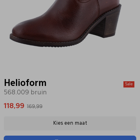
Bandschoenen
Sneakers
Lederen schort
Comfort schoenen
Veterschoenen
Mutsen
Instappers
Pantoffels
Onderhoud
Mocassin
Boots
Onderzetters
Helioform
Sale
568.009 bruin
Pumps
Laarzen
Pasjeshouders
118,99
169,99
Sneakers
Regenlaarzen
Petten
Kies een maat
Veterschoenen
Portemonnees