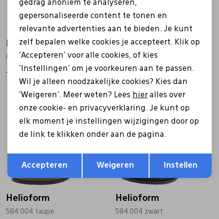
gedrag anoniem te analyseren,
gepersonaliseerde content te tonen en
relevante advertenties aan te bieden. Je kunt
zelf bepalen welke cookies je accepteert. Klik op
Helioform
Helioform
'Accepteren' voor alle cookies, of kies
659.012 zwart
689.011 zwart
'Instellingen' om je voorkeuren aan te passen.
143,96
179,95
127,96
159,95
Wil je alleen noodzakelijke cookies? Kies dan
'Weigeren'. Meer weten? Lees
hier
alles over
Sale
Sale
onze cookie- en privacyverklaring. Je kunt op
elk moment je instellingen wijzigingen door op
de link te klikken onder aan de pagina.
Opslaan
Terug
Accepteren
Weigeren
Instellen
Helioform
Helioform
584.004 taupe
584.004 zwart