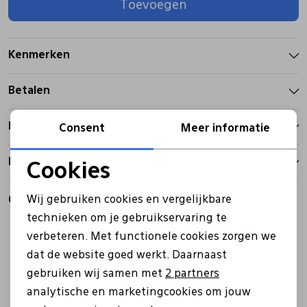
Toevoegen
Pantoffels
Riemen
Kenmerken
Boots/ Enkellaarsjes
Schoenlepels
Betalen
Laarzen
Sjaal
Bezorgen
Consent
Meer informatie
Retourbeleid
Regenlaarzen
Sokken
Cookies
Noodzakelijke cookies
Gerelateerde producten
Wij gebruiken cookies en vergelijkbare
Tassen
Personalisatie cookies
technieken om je gebruikservaring te
Sale
Sale
verbeteren. Met functionele cookies zorgen we
Analytische cookies
Veters
dat de website goed werkt. Daarnaast
Marketing cookies
gebruiken wij samen met
2 partners
analytische en marketingcookies om jouw
Zonnekleppen