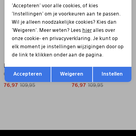
Sale
Sale
'Accepteren' voor alle cookies, of kies
'Instellingen' om je voorkeuren aan te passen.
Wil je alleen noodzakelijke cookies? Kies dan
'Weigeren'. Meer weten? Lees
hier
alles over
onze cookie- en privacyverklaring. Je kunt op
elk moment je instellingen wijzigingen door op
de link te klikken onder aan de pagina.
Helioform
Helioform
Opslaan
Terug
Accepteren
Weigeren
Instellen
691.005 blauw
691.006 zwart
76,97
109,95
76,97
109,95