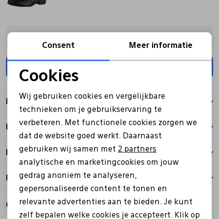
Pantoffels
Riemen
Kies een maat
Consent
Meer informatie
Boots/ Enkellaarsjes
Schoenlepels
Toevoegen
Cookies
Noodzakelijke cookies
Laarzen
Sjaal
Wij gebruiken cookies en vergelijkbare
Kenmerken
Personalisatie cookies
technieken om je gebruikservaring te
Regenlaarzen
Sokken
verbeteren. Met functionele cookies zorgen we
Analytische cookies
Betalen
dat de website goed werkt. Daarnaast
Marketing cookies
Tassen
gebruiken wij samen met
2 partners
Bezorgen
analytische en marketingcookies om jouw
gedrag anoniem te analyseren,
Retourbeleid
Veters
gepersonaliseerde content te tonen en
relevante advertenties aan te bieden. Je kunt
Gerelateerde producten
Zonnekleppen
zelf bepalen welke cookies je accepteert. Klik op