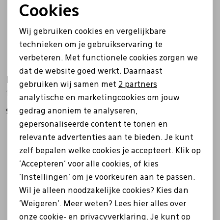
Cookies
Noodzakelijke cookies
Wij gebruiken cookies en vergelijkbare
Personalisatie cookies
technieken om je gebruikservaring te
verbeteren. Met functionele cookies zorgen we
Analytische cookies
dat de website goed werkt. Daarnaast
Rieker
Rieker
Marketing cookies
gebruiken wij samen met
2 partners
13700 bruin
13730-64 bruin
analytische en marketingcookies om jouw
gedrag anoniem te analyseren,
99,99
69,99
99,99
gepersonaliseerde content te tonen en
Nieuw
Nieuw
relevante advertenties aan te bieden. Je kunt
zelf bepalen welke cookies je accepteert. Klik op
'Accepteren' voor alle cookies, of kies
'Instellingen' om je voorkeuren aan te passen.
Wil je alleen noodzakelijke cookies? Kies dan
'Weigeren'. Meer weten? Lees
hier
alles over
onze cookie- en privacyverklaring. Je kunt op