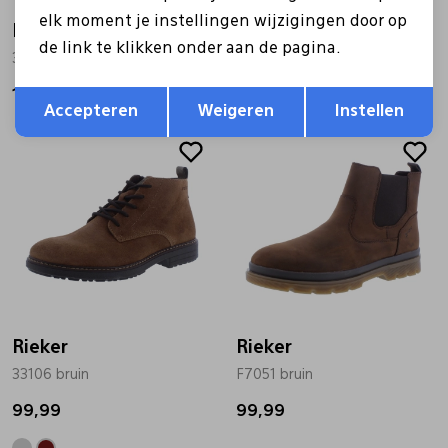
elk moment je instellingen wijzigingen door op
Rieker
Rieker
de link te klikken onder aan de pagina.
39831 bruin
33180 zwart
Opslaan
Terug
114,99
99,99
Accepteren
Weigeren
Instellen
Nieuw
Rieker
Rieker
33106 bruin
F7051 bruin
99,99
99,99