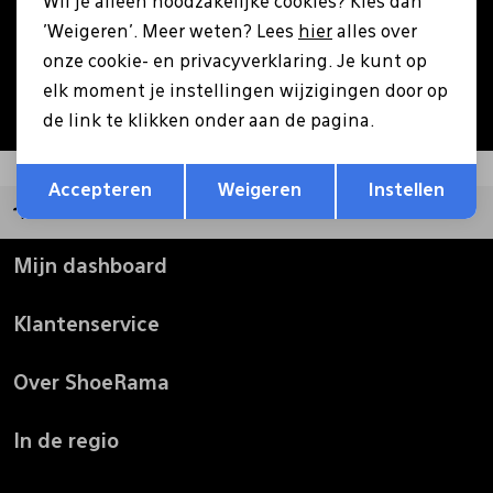
Wil je alleen noodzakelijke cookies? Kies dan
Aanmelden
'Weigeren'. Meer weten? Lees
hier
alles over
Pantoffels
Riemen
onze cookie- en privacyverklaring. Je kunt op
Hoe we met je data omgaan? Bekijk dit in onze
elk moment je instellingen wijzigingen door op
privacyverklaring.
Boots/ Enkellaarsjes
Schoenlepels
de link te klikken onder aan de pagina.
Opslaan
Terug
Laarzen
Sjaal
Accepteren
Weigeren
Instellen
Groot assortiment
Regenlaarzen
Sokken
Mijn dashboard
Klantenservice
Tassen
Over ShoeRama
Veters
In de regio
Zonnekleppen