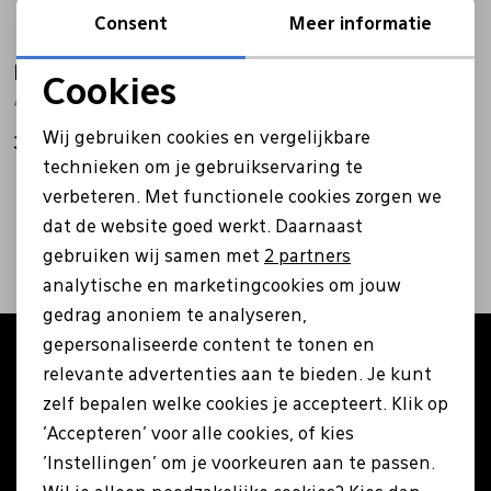
Consent
Meer informatie
Bandschoenen
Sneakers
Lederen schort
Havaianas
Cookies
4110850. blauw
Noodzakelijke cookies
Comfort schoenen
Veterschoenen
Mutsen
Wij gebruiken cookies en vergelijkbare
30,00
Personalisatie cookies
technieken om je gebruikservaring te
Instappers
Pantoffels
Onderhoud
verbeteren. Met functionele cookies zorgen we
Analytische cookies
2
filters
dat de website goed werkt. Daarnaast
Marketing cookies
Mocassin
Boots
Onderzetters
gebruiken wij samen met
2 partners
analytische en marketingcookies om jouw
gedrag anoniem te analyseren,
Pumps
Laarzen
Pasjeshouders
gepersonaliseerde content te tonen en
Altijd als eerste op de hoogte zijn?
relevante advertenties aan te bieden. Je kunt
Schrijf je in voor onze nieuwsbrief en ontvang €5
Sneakers
Regenlaarzen
Petten
zelf bepalen welke cookies je accepteert. Klik op
korting op je eerste bestelling!
'Accepteren' voor alle cookies, of kies
'Instellingen' om je voorkeuren aan te passen.
Veterschoenen
Portemonnees