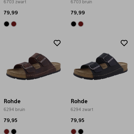
6703 zwart
6703 bruin
Pantoffels
Riemen
79,99
79,99
Boots/ Enkellaarsjes
Schoenlepels
Laarzen
Sjaal
Regenlaarzen
Sokken
Tassen
Rohde
Rohde
6294 bruin
Veters
6294 zwart
79,95
79,95
Zonnekleppen