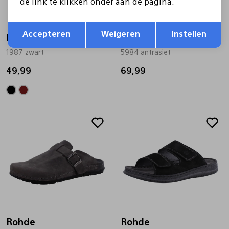
de link te klikken onder aan de pagina.
Opslaan
Terug
Accepteren
Weigeren
Instellen
Rohde
Rohde
1987 zwart
5984 antrasiet
49,99
69,99
Rohde
Rohde