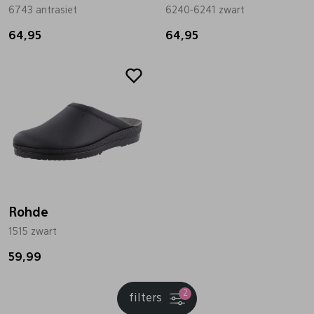
6743 antrasiet
6240-6241 zwart
64,95
64,95
Rohde
1515 zwart
59,99
2
filters