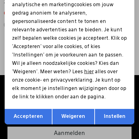
Z44101 groen
Z44101 bruin
analytische en marketingcookies om jouw
gedrag anoniem te analyseren,
Pantoffels
Riemen
62,99
89,99
62,99
89,99
gepersonaliseerde content te tonen en
relevante advertenties aan te bieden. Je kunt
Boots/ Enkellaarsjes
Schoenlepels
zelf bepalen welke cookies je accepteert. Klik op
2
filters
'Accepteren' voor alle cookies, of kies
Laarzen
Sjaal
'Instellingen' om je voorkeuren aan te passen.
Wil je alleen noodzakelijke cookies? Kies dan
'Weigeren'. Meer weten? Lees
hier
alles over
Regenlaarzen
Sokken
onze cookie- en privacyverklaring. Je kunt op
Altijd als eerste op de hoogte zijn?
elk moment je instellingen wijzigingen door op
Tassen
de link te klikken onder aan de pagina.
Schrijf je in voor onze nieuwsbrief en ontvang €5
korting op je eerste bestelling!
Opslaan
Terug
Veters
Accepteren
Weigeren
Instellen
Aanmelden
Zonnekleppen