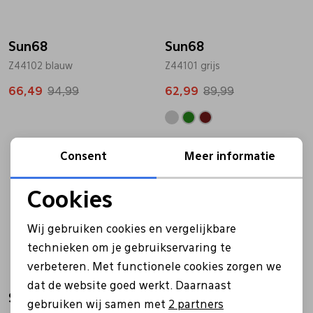
Bandschoenen
Sneakers
Lederen schort
Sun68
Sun68
Z44102 blauw
Z44101 grijs
Comfort schoenen
Veterschoenen
Mutsen
66,49
94,99
62,99
89,99
Instappers
Pantoffels
Onderhoud
Sale
Sale
Consent
Meer informatie
Mocassin
Boots
Onderzetters
Cookies
Pumps
Laarzen
Pasjeshouders
Noodzakelijke cookies
Wij gebruiken cookies en vergelijkbare
Personalisatie cookies
technieken om je gebruikservaring te
Sneakers
Regenlaarzen
Petten
verbeteren. Met functionele cookies zorgen we
Analytische cookies
dat de website goed werkt. Daarnaast
Veterschoenen
Portemonnees
Sun68
Sun68
Marketing cookies
gebruiken wij samen met
2 partners