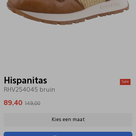
Bandschoenen
Sneakers
Lederen schort
Comfort schoenen
Veterschoenen
Mutsen
Instappers
Pantoffels
Onderhoud
Mocassin
Boots
Onderzetters
Hispanitas
Sale
RHV254045 bruin
Pumps
Laarzen
Pasjeshouders
89,40
149,00
Sneakers
Regenlaarzen
Petten
Kies een maat
Veterschoenen
Portemonnees