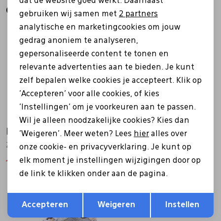
dat de website goed werkt. Daarnaast
Gerelateerde producten
Marketing cookies
gebruiken wij samen met
2 partners
analytische en marketingcookies om jouw
Sale
gedrag anoniem te analyseren,
gepersonaliseerde content te tonen en
relevante advertenties aan te bieden. Je kunt
zelf bepalen welke cookies je accepteert. Klik op
'Accepteren' voor alle cookies, of kies
'Instellingen' om je voorkeuren aan te passen.
Wil je alleen noodzakelijke cookies? Kies dan
Hispanitas
Hispanitas
'Weigeren'. Meer weten? Lees
hier
alles over
ZZ1254312 bruin
HI254209 bruin
onze cookie- en privacyverklaring. Je kunt op
elk moment je instellingen wijzigingen door op
135,20
169,00
149,00
de link te klikken onder aan de pagina.
Sale
Opslaan
Terug
Accepteren
Weigeren
Instellen