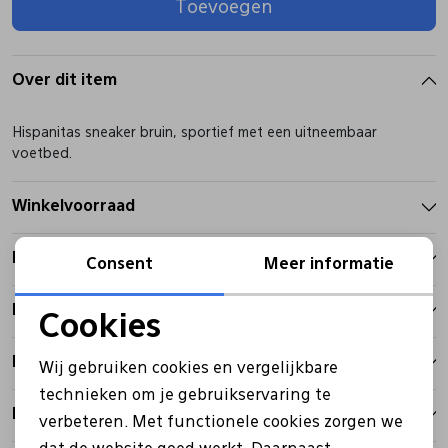
Toevoegen
Pantoffels
Riemen
Over dit item
Boots/ Enkellaarsjes
Schoenlepels
Hispanitas sneaker bruin, sportief met een uitneembaar
voetbed.
Laarzen
Sjaal
Winkelvoorraad
Regenlaarzen
Sokken
Kenmerken
Consent
Meer informatie
Tassen
Betalen
Cookies
Noodzakelijke cookies
Bezorgen
Veters
Wij gebruiken cookies en vergelijkbare
Personalisatie cookies
technieken om je gebruikservaring te
Retourbeleid
verbeteren. Met functionele cookies zorgen we
Analytische cookies
Zonnekleppen