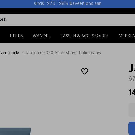
sinds 1970 | 98% beveelt ons aan
HEREN
WANDEL
TASSEN & ACCESSOIRES
MERKE
nzen body
Janzen 67050 After shave balm blauw
J
67
1