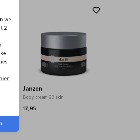
en we
et
2
n
lke
kies
hier
Janzen
Body cream 90 skin
17,95
n