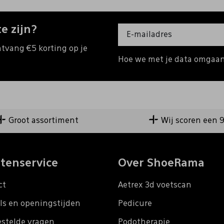
e zijn?
ntvang €5 korting op je
Hoe we met je data omgaan?
Groot assortiment
Wij scoren een 
tenservice
Over ShoeRama
ct
Aetrex 3d voetscan
ls en openingstijden
Pedicure
estelde vragen
Podotherapie