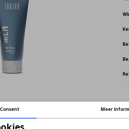
Wi
Ke
Be
Be
Re
Consent
Meer inform
okies