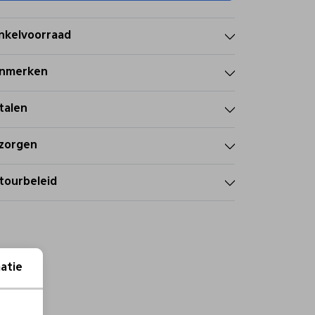
nkelvoorraad
nmerken
talen
zorgen
tourbeleid
atie