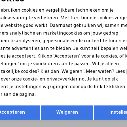
Noodzakelijke cookies
Personalisatie cookies
gebruiken cookies en vergelijkbare technieken om je
uikservaring te verbeteren. Met functionele cookies zorg
Analytische cookies
Marketing cookies
de website goed werkt. Daarnaast gebruiken wij samen m
ners
analytische en marketingcookies om jouw gedrag
iem te analyseren, gepersonaliseerde content te tonen e
vante advertenties aan te bieden. Je kunt zelf bepalen we
es je accepteert. Klik op 'Accepteren' voor alle cookies, of 
tellingen' om je voorkeuren aan te passen. Wil je alleen
zakelijke cookies? Kies dan 'Weigeren'. Meer weten? Lees
s over onze cookie- en privacyverklaring. Je kunt op elk
en
Janzen
nt je instellingen wijzigingen door op de link te klikken
nt spray 04 grijs
Body cream 22 zwart
r aan de pagina.
17,95
Opslaan
Terug
Accepteren
Weigeren
Instelle