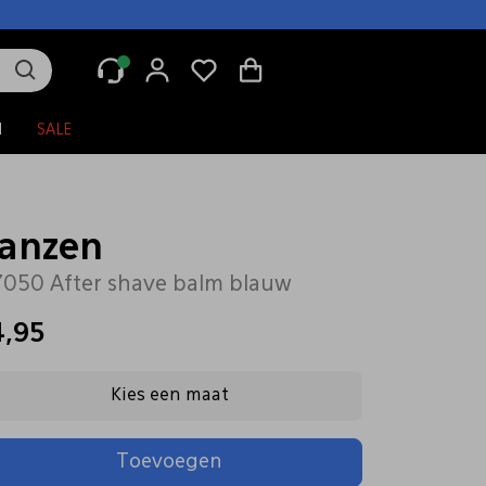
N
SALE
anzen
050 After shave balm blauw
4,95
Kies een maat
Toevoegen