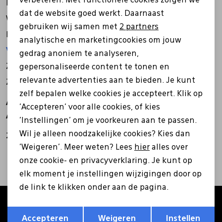
verbeteren. Met functionele cookies zorgen we
Analytische cookies
Dinsdag
09:30 - 17:30 uur
dat de website goed werkt. Daarnaast
Woensdag
09:30 - 17:30 uur
Pantoffels
Riemen
Marketing cookies
gebruiken wij samen met
2 partners
Donderdag
09:30 - 17:30 uur
analytische en marketingcookies om jouw
Vrijdag
09:30 - 17:30 uur
Boots/ Enkellaarsjes
Schoenlepels
gedrag anoniem te analyseren,
Zaterdag
09:00 - 17:00 uur
gepersonaliseerde content te tonen en
relevante advertenties aan te bieden. Je kunt
Zondag
gesloten
Laarzen
Sjaal
zelf bepalen welke cookies je accepteert. Klik op
Aangepaste openingstijden
'Accepteren' voor alle cookies, of kies
Aangepaste openingstijden:
Regenlaarzen
Sokken
'Instellingen' om je voorkeuren aan te passen.
Wil je alleen noodzakelijke cookies? Kies dan
27 apr 2026
Koningsdag open
'Weigeren'. Meer weten? Lees
hier
alles over
Tassen
onze cookie- en privacyverklaring. Je kunt op
elk moment je instellingen wijzigingen door op
Veters
de link te klikken onder aan de pagina.
Altijd als eerste op de hoogte zijn?
Opslaan
Terug
Zonnekleppen
Accepteren
Weigeren
Instellen
Schrijf je in voor onze nieuwsbrief en ontvang €5