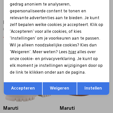
gedrag anoniem te analyseren,
gepersonaliseerde content te tonen en
relevante advertenties aan te bieden. Je kunt
Maruti
Maruti
zelf bepalen welke cookies je accepteert. Klik op
66.1701.01 zwart
66.1615.02 beige
'Accepteren' voor alle cookies, of kies
'Instellingen' om je voorkeuren aan te passen.
111,99
159,99
97,99
139,99
Wil je alleen noodzakelijke cookies? Kies dan
'Weigeren'. Meer weten? Lees
hier
alles over
Sale
Sale
onze cookie- en privacyverklaring. Je kunt op
elk moment je instellingen wijzigingen door op
de link te klikken onder aan de pagina.
Opslaan
Terug
Accepteren
Weigeren
Instellen
Maruti
Maruti