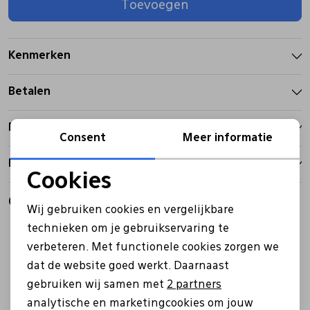
Toevoegen
Pantoffels
Riemen
Kenmerken
Boots/ Enkellaarsjes
Schoenlepels
Betalen
Laarzen
Sjaal
Bezorgen
Consent
Meer informatie
Retourbeleid
Regenlaarzen
Sokken
Cookies
Noodzakelijke cookies
Gerelateerde producten
Tassen
Wij gebruiken cookies en vergelijkbare
Personalisatie cookies
technieken om je gebruikservaring te
Sale
Sale
verbeteren. Met functionele cookies zorgen we
Analytische cookies
Veters
dat de website goed werkt. Daarnaast
Marketing cookies
gebruiken wij samen met
2 partners
Zonnekleppen
analytische en marketingcookies om jouw