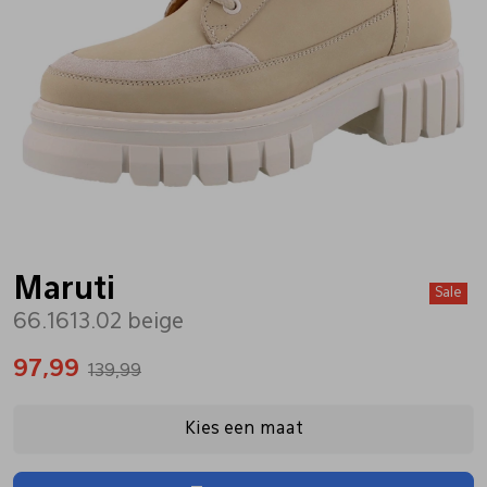
Bandschoenen
Sneakers
Lederen schort
Comfort schoenen
Veterschoenen
Mutsen
Instappers
Pantoffels
Onderhoud
Mocassin
Boots
Onderzetters
Maruti
Sale
66.1613.02 beige
Pumps
Laarzen
Pasjeshouders
97,99
139,99
Sneakers
Regenlaarzen
Petten
Kies een maat
Veterschoenen
Portemonnees