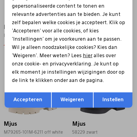
gepersonaliseerde content te tonen en
relevante advertenties aan te bieden. Je kunt
zelf bepalen welke cookies je accepteert. Klik op
Mjus
Mjus
'Accepteren' voor alle cookies, of kies
M79258-101 beige
P96203-101M-6293 groen
'Instellingen' om je voorkeuren aan te passen.
118,97
169,95
111,97
159,95
Wil je alleen noodzakelijke cookies? Kies dan
'Weigeren'. Meer weten? Lees
hier
alles over
Sale
Sale
onze cookie- en privacyverklaring. Je kunt op
elk moment je instellingen wijzigingen door op
de link te klikken onder aan de pagina.
Opslaan
Terug
Accepteren
Weigeren
Instellen
Mjus
Mjus
M79265-101M-6211 off white
58229 zwart