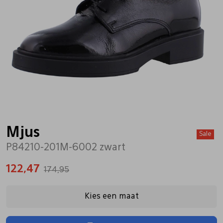
Bandschoenen
Sneakers
Lederen schort
Comfort schoenen
Veterschoenen
Mutsen
Instappers
Pantoffels
Onderhoud
Mocassin
Boots
Onderzetters
Mjus
Sale
P84210-201M-6002 zwart
Pumps
Laarzen
Pasjeshouders
122,47
174,95
Sneakers
Regenlaarzen
Petten
Kies een maat
Veterschoenen
Portemonnees