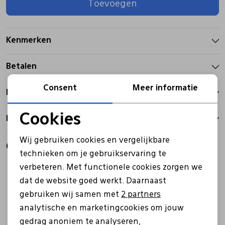
Toevoegen
Pantoffels
Riemen
Kenmerken
Boots/ Enkellaarsjes
Schoenlepels
Betalen
Laarzen
Sjaal
Consent
Meer informatie
Bezorgen
Cookies
Retourbeleid
Regenlaarzen
Sokken
Noodzakelijke cookies
Wij gebruiken cookies en vergelijkbare
Gerelateerde producten
Personalisatie cookies
Tassen
technieken om je gebruikservaring te
Sale
Sale
verbeteren. Met functionele cookies zorgen we
Analytische cookies
dat de website goed werkt. Daarnaast
Veters
Marketing cookies
gebruiken wij samen met
2 partners
analytische en marketingcookies om jouw
Zonnekleppen
gedrag anoniem te analyseren,