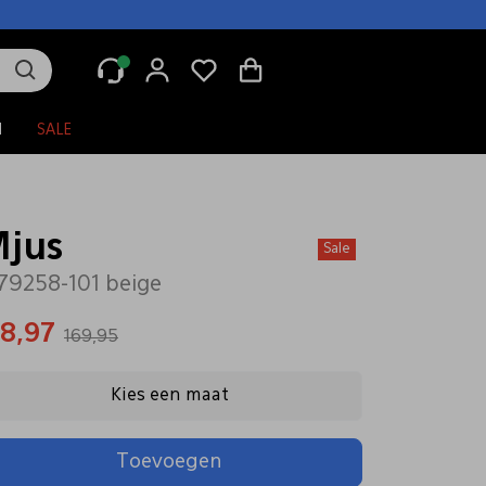
N
SALE
jus
Sale
9258-101 beige
18,97
169,95
Kies een maat
Toevoegen