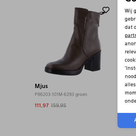
Sale
Sale
Wij 
gebr
dat 
part
anon
rele
cooki
'Ins
nood
alle
Mjus
Mjus
mome
P96203-101M-6293 groen
M79265
onde
111,97
159,95
118,9