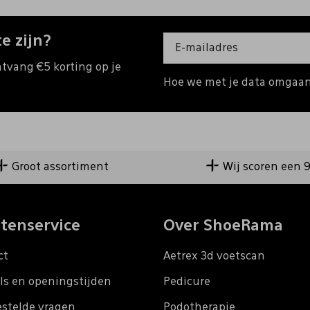
e zijn?
ntvang €5 korting op je
Hoe we met je data omgaan?
Groot assortiment
Wij scoren een 
tenservice
Over ShoeRama
ct
Aetrex 3d voetscan
ls en openingstijden
Pedicure
estelde vragen
Podotherapie