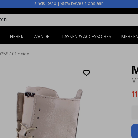
sinds 1970 | 98% beveelt ons aan
HEREN
WANDEL
TASSEN & ACCESSOIRES
MERKE
258-101 beige
M
M7
1