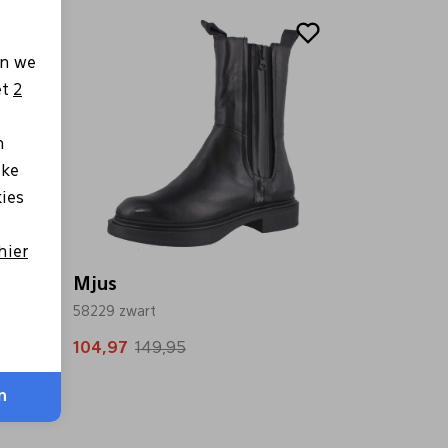
Sale
en we
et
2
n
lke
kies
hier
Mjus
58229 zwart
104,97
149,95
n