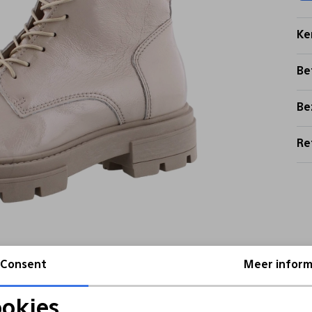
Ke
Be
Be
Re
Consent
Meer inform
okies