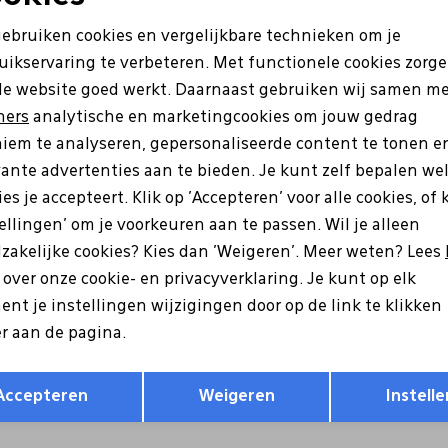
Noodzakelijke cookies
Personalisatie cookies
Sale
gebruiken cookies en vergelijkbare technieken om je
uikservaring te verbeteren. Met functionele cookies zorg
Analytische cookies
Marketing cookies
de website goed werkt. Daarnaast gebruiken wij samen m
ners
analytische en marketingcookies om jouw gedrag
iem te analyseren, gepersonaliseerde content te tonen e
vante advertenties aan te bieden. Je kunt zelf bepalen we
es je accepteert. Klik op 'Accepteren' voor alle cookies, of 
tellingen' om je voorkeuren aan te passen. Wil je alleen
zakelijke cookies? Kies dan 'Weigeren'. Meer weten? Lees
s over onze cookie- en privacyverklaring. Je kunt op elk
Mjus
nt je instellingen wijzigingen door op de link te klikken
-101M-6211 off white
P84210-201M-6002 zwart
r aan de pagina.
7
169,95
122,47
174,95
Opslaan
Terug
Accepteren
Weigeren
Instelle