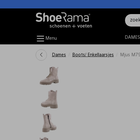
DAMES
Menu
Dames
Boots/ Enkellaarsjes
Mjus M79