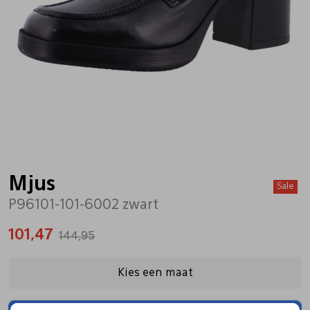
Bandschoenen
Sneakers
Lederen schort
Comfort schoenen
Veterschoenen
Mutsen
Instappers
Pantoffels
Onderhoud
Mocassin
Boots
Onderzetters
Mjus
Sale
P96101-101-6002 zwart
Pumps
Laarzen
Pasjeshouders
101,47
144,95
Sneakers
Regenlaarzen
Petten
Kies een maat
Veterschoenen
Portemonnees