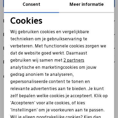
Toevoegen
Consent
Meer informatie
Pantoffels
Riemen
Cookies
Kenmerken
Noodzakelijke cookies
Boots/ Enkellaarsjes
Schoenlepels
Wij gebruiken cookies en vergelijkbare
Betalen
Personalisatie cookies
technieken om je gebruikservaring te
Laarzen
Sjaal
verbeteren. Met functionele cookies zorgen we
Analytische cookies
Bezorgen
dat de website goed werkt. Daarnaast
Marketing cookies
gebruiken wij samen met
2 partners
Retourbeleid
Regenlaarzen
Sokken
analytische en marketingcookies om jouw
gedrag anoniem te analyseren,
Gerelateerde producten
Tassen
gepersonaliseerde content te tonen en
Sale
relevante advertenties aan te bieden. Je kunt
zelf bepalen welke cookies je accepteert. Klik op
Veters
'Accepteren' voor alle cookies, of kies
'Instellingen' om je voorkeuren aan te passen.
Zonnekleppen
Wil je alleen noodzakelijke cookies? Kies dan