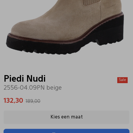
Bandschoenen
Sneakers
Lederen schort
Comfort schoenen
Veterschoenen
Mutsen
Instappers
Pantoffels
Onderhoud
Mocassin
Boots
Onderzetters
Piedi Nudi
Sale
2556-04.09PN beige
Pumps
Laarzen
Pasjeshouders
132,30
189,00
Sneakers
Regenlaarzen
Petten
Kies een maat
Veterschoenen
Portemonnees