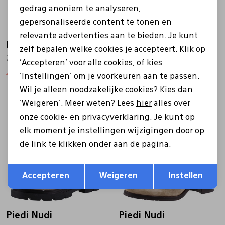
gedrag anoniem te analyseren,
gepersonaliseerde content te tonen en
relevante advertenties aan te bieden. Je kunt
Piedi Nudi
Piedi Nudi
zelf bepalen welke cookies je accepteert. Klik op
2880.03.01PN zwart
2879-03.04PN zwart
'Accepteren' voor alle cookies, of kies
'Instellingen' om je voorkeuren aan te passen.
159,99
199,99
159,99
199,99
Wil je alleen noodzakelijke cookies? Kies dan
'Weigeren'. Meer weten? Lees
hier
alles over
Sale
Sale
onze cookie- en privacyverklaring. Je kunt op
elk moment je instellingen wijzigingen door op
de link te klikken onder aan de pagina.
Opslaan
Terug
Accepteren
Weigeren
Instellen
Piedi Nudi
Piedi Nudi