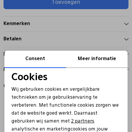
Toevoegen
Pantoffels
Riemen
Kenmerken
Boots/ Enkellaarsjes
Schoenlepels
Betalen
Laarzen
Sjaal
Bezorgen
Consent
Meer informatie
Retourbeleid
Regenlaarzen
Sokken
Cookies
Noodzakelijke cookies
Gerelateerde producten
Tassen
Wij gebruiken cookies en vergelijkbare
Personalisatie cookies
technieken om je gebruikservaring te
Sale
Sale
verbeteren. Met functionele cookies zorgen we
Analytische cookies
Veters
dat de website goed werkt. Daarnaast
Marketing cookies
gebruiken wij samen met
2 partners
Zonnekleppen
analytische en marketingcookies om jouw