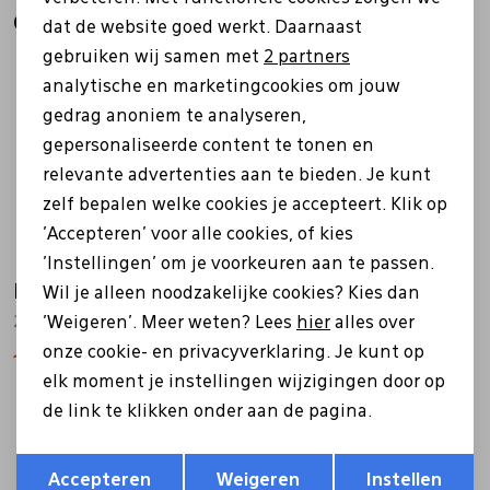
Analytische cookies
Gerelateerde producten
dat de website goed werkt. Daarnaast
Marketing cookies
gebruiken wij samen met
2 partners
Sale
Sale
analytische en marketingcookies om jouw
gedrag anoniem te analyseren,
gepersonaliseerde content te tonen en
relevante advertenties aan te bieden. Je kunt
zelf bepalen welke cookies je accepteert. Klik op
'Accepteren' voor alle cookies, of kies
'Instellingen' om je voorkeuren aan te passen.
Piedi Nudi
Piedi Nudi
Wil je alleen noodzakelijke cookies? Kies dan
'Weigeren'. Meer weten? Lees
hier
alles over
2991-04.04 Mirren goud
3005-01.03 Kira wit
onze cookie- en privacyverklaring. Je kunt op
146,99
209,99
139,99
199,99
elk moment je instellingen wijzigingen door op
de link te klikken onder aan de pagina.
Sale
Sale
Opslaan
Terug
Accepteren
Weigeren
Instellen