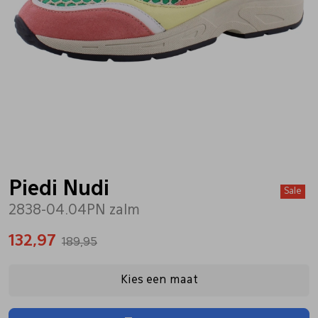
Bandschoenen
Sneakers
Lederen schort
Comfort schoenen
Veterschoenen
Mutsen
Instappers
Pantoffels
Onderhoud
Mocassin
Boots
Onderzetters
Piedi Nudi
Sale
2838-04.04PN zalm
Pumps
Laarzen
Pasjeshouders
132,97
189,95
Sneakers
Regenlaarzen
Petten
Kies een maat
Veterschoenen
Portemonnees