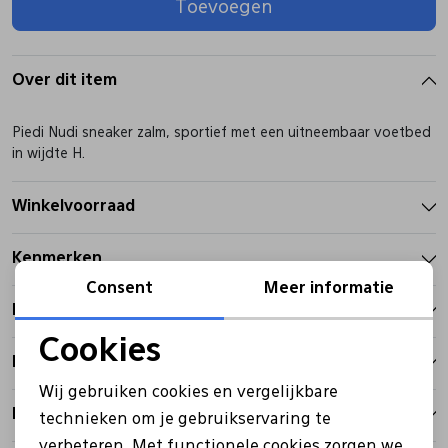
Toevoegen
Pantoffels
Riemen
Over dit item
Boots/ Enkellaarsjes
Schoenlepels
Piedi Nudi sneaker zalm, sportief met een uitneembaar voetbed
in wijdte H.
Laarzen
Sjaal
Winkelvoorraad
Regenlaarzen
Sokken
Kenmerken
Consent
Meer informatie
Tassen
Betalen
Cookies
Bezorgen
Noodzakelijke cookies
Veters
Wij gebruiken cookies en vergelijkbare
Personalisatie cookies
Retourbeleid
technieken om je gebruikservaring te
Zonnekleppen
verbeteren. Met functionele cookies zorgen we