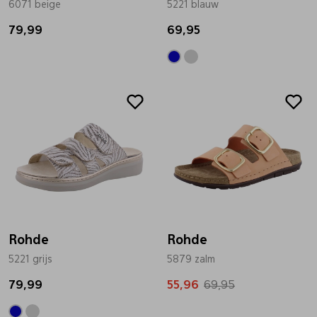
6071 beige
5221 blauw
Pantoffels
Riemen
79,99
69,95
Boots/ Enkellaarsjes
Schoenlepels
Sale
Laarzen
Sjaal
Regenlaarzen
Sokken
Tassen
Rohde
Rohde
5221 grijs
Veters
5879 zalm
79,99
55,96
69,95
Zonnekleppen