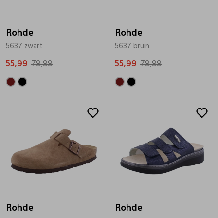
Bandschoenen
Sneakers
Lederen schort
Rohde
Rohde
5637 zwart
5637 bruin
Comfort schoenen
Veterschoenen
Mutsen
55,99
79,99
55,99
79,99
Instappers
Pantoffels
Onderhoud
Mocassin
Boots
Onderzetters
Pumps
Laarzen
Pasjeshouders
Sneakers
Regenlaarzen
Petten
Veterschoenen
Portemonnees
Rohde
Rohde