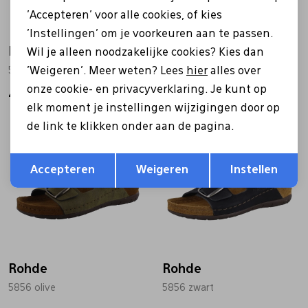
'Accepteren' voor alle cookies, of kies
'Instellingen' om je voorkeuren aan te passen.
Rohde
Rohde
Wil je alleen noodzakelijke cookies? Kies dan
'Weigeren'. Meer weten? Lees
hier
alles over
5594 zwart
5864 goud
onze cookie- en privacyverklaring. Je kunt op
49,99
51,99
69,95
elk moment je instellingen wijzigingen door op
de link te klikken onder aan de pagina.
Sale
Opslaan
Terug
Accepteren
Weigeren
Instellen
Rohde
Rohde
5856 olive
5856 zwart