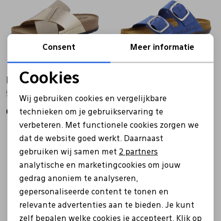
Consent
Meer informatie
Cookies
Rohde
Rohde
Noodzakelijke cookies
5410 goud
5879 blauw
Wij gebruiken cookies en vergelijkbare
Personalisatie cookies
technieken om je gebruikservaring te
69,95
55,99
69,99
verbeteren. Met functionele cookies zorgen we
Analytische cookies
dat de website goed werkt. Daarnaast
Marketing cookies
gebruiken wij samen met
2 partners
Sale
analytische en marketingcookies om jouw
gedrag anoniem te analyseren,
gepersonaliseerde content te tonen en
relevante advertenties aan te bieden. Je kunt
zelf bepalen welke cookies je accepteert. Klik op