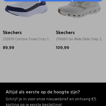
Skechers
Skechers
232619 Contour Foam Cozy fit wit
216660 Go Walk Glide Step 2.0 off white
89,99
109,99
Altijd als eerste op de hoogte zijn?
Schrijf je in voor onze nieuwsbrief en ontvang €5
korting op je eerste bestelling!