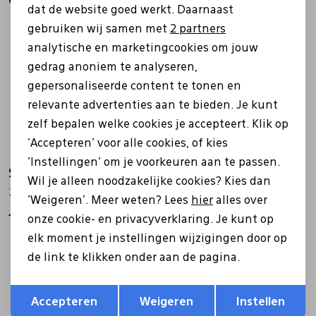
Gerelateerde producten
dat de website goed werkt. Daarnaast
Marketing cookies
gebruiken wij samen met
2 partners
analytische en marketingcookies om jouw
gedrag anoniem te analyseren,
gepersonaliseerde content te tonen en
relevante advertenties aan te bieden. Je kunt
zelf bepalen welke cookies je accepteert. Klik op
'Accepteren' voor alle cookies, of kies
'Instellingen' om je voorkeuren aan te passen.
Skechers
Skechers
Wil je alleen noodzakelijke cookies? Kies dan
232921 Glide Step ALTUS zwart
210994 Arch Fit Orvan-Kincade zwart
'Weigeren'. Meer weten? Lees
hier
alles over
114,99
89,99
onze cookie- en privacyverklaring. Je kunt op
elk moment je instellingen wijzigingen door op
de link te klikken onder aan de pagina.
Opslaan
Terug
Accepteren
Weigeren
Instellen