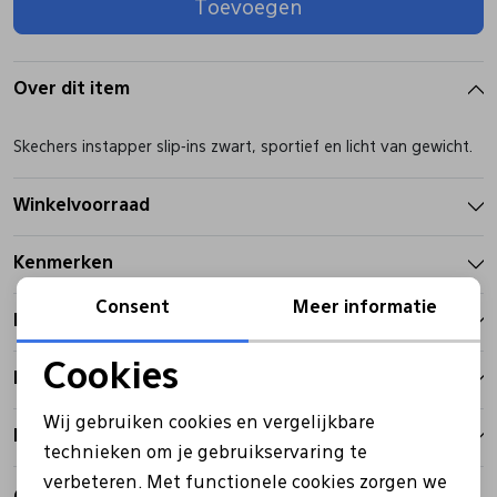
Toevoegen
Pantoffels
Riemen
Over dit item
Boots/ Enkellaarsjes
Schoenlepels
Skechers instapper slip-ins zwart, sportief en licht van gewicht.
Laarzen
Sjaal
Winkelvoorraad
Kenmerken
Regenlaarzen
Sokken
Consent
Meer informatie
Betalen
Tassen
Cookies
Bezorgen
Noodzakelijke cookies
Veters
Wij gebruiken cookies en vergelijkbare
Retourbeleid
Personalisatie cookies
technieken om je gebruikservaring te
Zonnekleppen
verbeteren. Met functionele cookies zorgen we
Analytische cookies