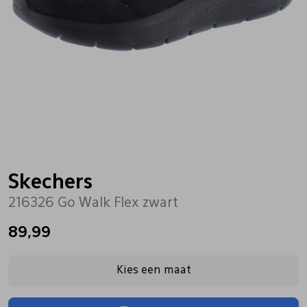
Bandschoenen
Sneakers
Lederen schort
Comfort schoenen
Veterschoenen
Mutsen
Instappers
Pantoffels
Onderhoud
Mocassin
Boots
Onderzetters
Skechers
216326 Go Walk Flex zwart
Pumps
Laarzen
Pasjeshouders
89,99
Sneakers
Regenlaarzen
Petten
Kies een maat
Veterschoenen
Portemonnees