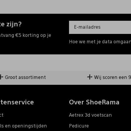
e zijn?
ntvang €5 korting op je
Hoe we met je data omgaan?
Groot assortiment
Wij scoren een 
tenservice
Over ShoeRama
ct
Aetrex 3d voetscan
ls en openingstijden
Pedicure