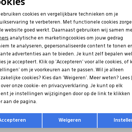
okies
Sale
Noodzakelijke cookies
Personalisatie cookies
gebruiken cookies en vergelijkbare technieken om je
uikservaring te verbeteren. Met functionele cookies zorg
Analytische cookies
Marketing cookies
de website goed werkt. Daarnaast gebruiken wij samen m
ners
analytische en marketingcookies om jouw gedrag
iem te analyseren, gepersonaliseerde content te tonen e
vante advertenties aan te bieden. Je kunt zelf bepalen we
es je accepteert. Klik op 'Accepteren' voor alle cookies, of 
tellingen' om je voorkeuren aan te passen. Wil je alleen
zakelijke cookies? Kies dan 'Weigeren'. Meer weten? Lees
ris
Tamaris
s over onze cookie- en privacyverklaring. Je kunt op elk
3-44 bordo
1-23723-44 beige
nt je instellingen wijzigingen door op de link te klikken
r aan de pagina.
99,95
79,96
99,95
Opslaan
Terug
Accepteren
Weigeren
Instelle