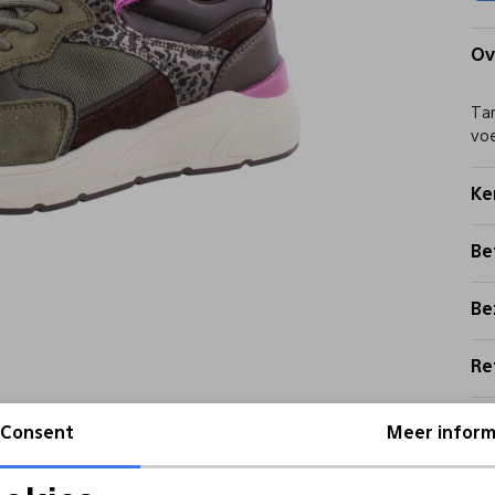
Ov
Tam
vo
Ke
Be
Be
Re
Consent
Meer inform