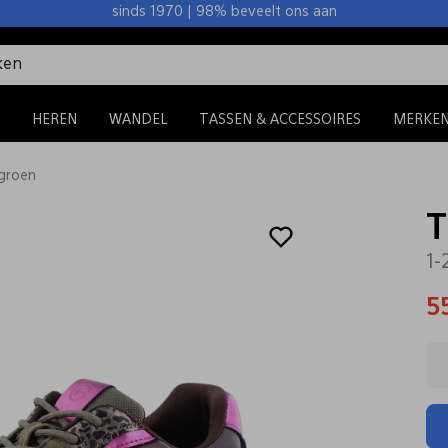
sinds 1970 | 98% beveelt ons aan
HEREN
WANDEL
TASSEN & ACCESSOIRES
MERKE
groen
T
1-
5