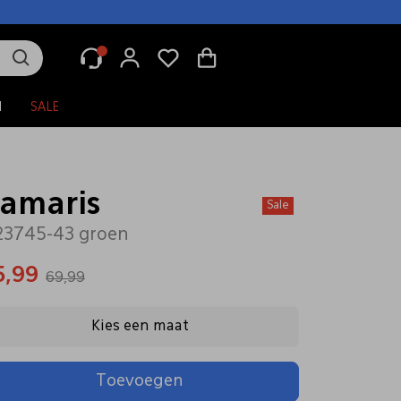
N
SALE
amaris
Sale
23745-43 groen
5,99
69,99
Kies een maat
Toevoegen