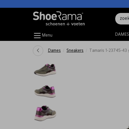
DAMES
Menu
Dames
Sneakers
Tamaris 1-23745-43 