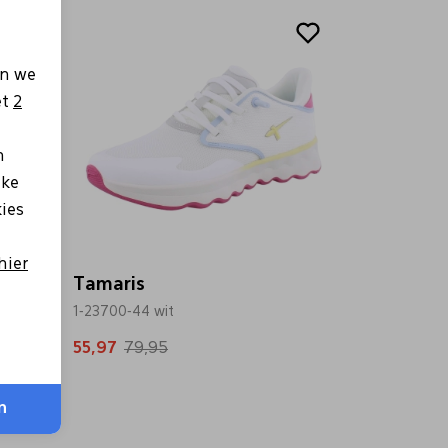
Sale
en we
et
2
n
lke
kies
hier
Tamaris
1-23700-44 wit
55,97
79,95
n