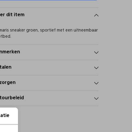
er dit item
aris sneaker groen, sportief met een uitneembaar
etbed.
nmerken
talen
zorgen
tourbeleid
atie