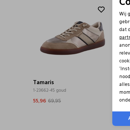
Co
Sale
Sale
Wij 
gebr
dat 
part
anon
rele
cooki
'Ins
nood
Tamaris
Tama
alle
1-23662-45 goud
1-2372
mome
onde
55,96
69,95
79,96