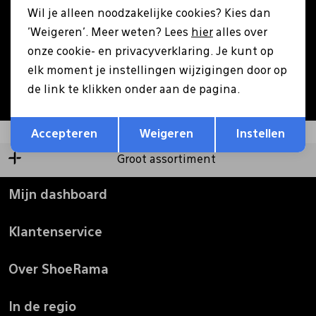
Wil je alleen noodzakelijke cookies? Kies dan
Pantoffels
Riemen
'Weigeren'. Meer weten? Lees
hier
alles over
Aanmelden
onze cookie- en privacyverklaring. Je kunt op
elk moment je instellingen wijzigingen door op
Boots/ Enkellaarsjes
Schoenlepels
Hoe we met je data omgaan? Bekijk dit in onze
de link te klikken onder aan de pagina.
privacyverklaring.
Opslaan
Terug
Laarzen
Sjaal
Accepteren
Weigeren
Instellen
Groot assortiment
Regenlaarzen
Sokken
Mijn dashboard
Tassen
Klantenservice
Veters
Over ShoeRama
Zonnekleppen
In de regio