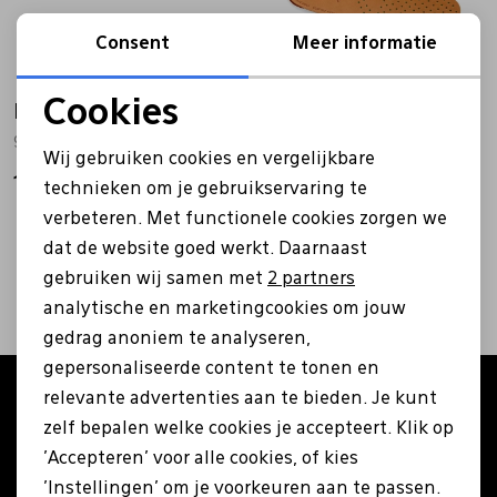
Bandschoenen
Sneakers
Lederen schort
Consent
Meer informatie
Cookies
Ecco
Comfort schoenen
Veterschoenen
Mutsen
Ecco
Noodzakelijke cookies
9058107/9059029 geen kleurvariant
9058173/9059028 geen kleurvariant
Wij gebruiken cookies en vergelijkbare
Personalisatie cookies
15,99
Instappers
Pantoffels
Onderhoud
15,99
technieken om je gebruikservaring te
verbeteren. Met functionele cookies zorgen we
Analytische cookies
2
filters
dat de website goed werkt. Daarnaast
Mocassin
Boots
Onderzetters
Marketing cookies
gebruiken wij samen met
2 partners
analytische en marketingcookies om jouw
Pumps
Laarzen
Pasjeshouders
gedrag anoniem te analyseren,
gepersonaliseerde content te tonen en
relevante advertenties aan te bieden. Je kunt
Altijd als eerste op de hoogte zijn?
Sneakers
Regenlaarzen
Petten
zelf bepalen welke cookies je accepteert. Klik op
Schrijf je in voor onze nieuwsbrief en ontvang €5
'Accepteren' voor alle cookies, of kies
korting op je eerste bestelling!
Veterschoenen
Portemonnees
'Instellingen' om je voorkeuren aan te passen.