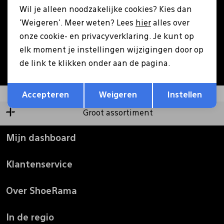
Wil je alleen noodzakelijke cookies? Kies dan
Pantoffels
Riemen
'Weigeren'. Meer weten? Lees
hier
alles over
Aanmelden
onze cookie- en privacyverklaring. Je kunt op
elk moment je instellingen wijzigingen door op
Boots/ Enkellaarsjes
Schoenlepels
Hoe we met je data omgaan? Bekijk dit in onze
de link te klikken onder aan de pagina.
privacyverklaring.
Opslaan
Terug
Laarzen
Sjaal
Accepteren
Weigeren
Instellen
Groot assortiment
Regenlaarzen
Sokken
Mijn dashboard
Tassen
Klantenservice
Veters
Over ShoeRama
Zonnekleppen
In de regio