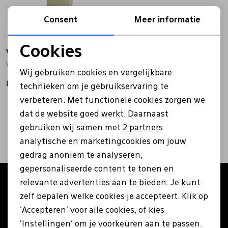
Bandschoenen
Sneakers
Lederen schort
Consent
Meer informatie
Cookies
veritan
Comfort schoenen
Veterschoenen
Mutsen
Noodzakelijke cookies
Veritan zool leer beige
Wij gebruiken cookies en vergelijkbare
Personalisatie cookies
8,99
Instappers
Pantoffels
Onderhoud
technieken om je gebruikservaring te
verbeteren. Met functionele cookies zorgen we
Analytische cookies
2
filters
dat de website goed werkt. Daarnaast
Mocassin
Boots
Onderzetters
Marketing cookies
gebruiken wij samen met
2 partners
analytische en marketingcookies om jouw
Pumps
Laarzen
Pasjeshouders
gedrag anoniem te analyseren,
gepersonaliseerde content te tonen en
relevante advertenties aan te bieden. Je kunt
Altijd als eerste op de hoogte zijn?
Sneakers
Regenlaarzen
Petten
zelf bepalen welke cookies je accepteert. Klik op
Schrijf je in voor onze nieuwsbrief en ontvang €5
'Accepteren' voor alle cookies, of kies
korting op je eerste bestelling!
Veterschoenen
Portemonnees
'Instellingen' om je voorkeuren aan te passen.