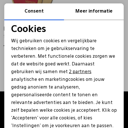
Bandschoenen
Sneakers
Lederen schort
Consent
Meer informatie
Cookies
Rapide
Comfort schoenen
Veterschoenen
Mutsen
Noodzakelijke cookies
1116 wit
Wij gebruiken cookies en vergelijkbare
Personalisatie cookies
19,95
Instappers
Pantoffels
Onderhoud
technieken om je gebruikservaring te
verbeteren. Met functionele cookies zorgen we
Analytische cookies
2
filters
dat de website goed werkt. Daarnaast
Mocassin
Boots
Onderzetters
Marketing cookies
gebruiken wij samen met
2 partners
analytische en marketingcookies om jouw
Pumps
Laarzen
Pasjeshouders
gedrag anoniem te analyseren,
gepersonaliseerde content te tonen en
relevante advertenties aan te bieden. Je kunt
Altijd als eerste op de hoogte zijn?
Sneakers
Regenlaarzen
Petten
zelf bepalen welke cookies je accepteert. Klik op
Schrijf je in voor onze nieuwsbrief en ontvang €5
'Accepteren' voor alle cookies, of kies
korting op je eerste bestelling!
Veterschoenen
Portemonnees
'Instellingen' om je voorkeuren aan te passen.