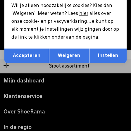
Wil je alleen noodzakelijke cookies? Kies dan
Pantoffels
Riemen
'Weigeren'. Meer weten? Lees
hier
alles over
Aanmelden
onze cookie- en privacyverklaring. Je kunt op
elk moment je instellingen wijzigingen door op
Boots/ Enkellaarsjes
Schoenlepels
Hoe we met je data omgaan? Bekijk dit in onze
de link te klikken onder aan de pagina.
privacyverklaring.
Opslaan
Terug
Laarzen
Sjaal
Accepteren
Weigeren
Instellen
Groot assortiment
Regenlaarzen
Sokken
Mijn dashboard
Tassen
Klantenservice
Veters
Over ShoeRama
Zonnekleppen
In de regio