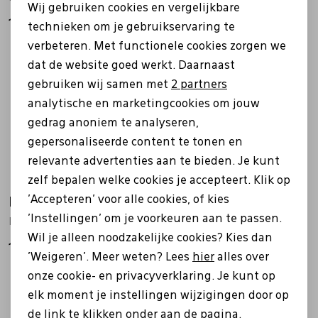
Wij gebruiken cookies en vergelijkbare
Personalisatie cookies
18,95
18,95
technieken om je gebruikservaring te
Pantoffels
Riemen
verbeteren. Met functionele cookies zorgen we
Analytische cookies
dat de website goed werkt. Daarnaast
Boots/ Enkellaarsjes
Schoenlepels
Marketing cookies
gebruiken wij samen met
2 partners
analytische en marketingcookies om jouw
Laarzen
Sjaal
gedrag anoniem te analyseren,
gepersonaliseerde content te tonen en
relevante advertenties aan te bieden. Je kunt
Regenlaarzen
Sokken
zelf bepalen welke cookies je accepteert. Klik op
'Accepteren' voor alle cookies, of kies
Lowa
Tassen
'Instellingen' om je voorkeuren aan te passen.
LS1910 antrasiet
Wil je alleen noodzakelijke cookies? Kies dan
18,95
'Weigeren'. Meer weten? Lees
hier
alles over
Veters
onze cookie- en privacyverklaring. Je kunt op
2
filters
elk moment je instellingen wijzigingen door op
Zonnekleppen
de link te klikken onder aan de pagina.