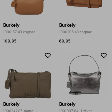
Bandschoenen
Sneakers
Lederen schort
Burkely
Comfort schoenen
Veterschoenen
Mutsen
Burkely
1000157.43 cognac
1000206.43 cognac
109,95
Instappers
Pantoffels
Onderhoud
89,95
Mocassin
Boots
Onderzetters
Pumps
Laarzen
Pasjeshouders
Sneakers
Regenlaarzen
Petten
Burkely
Burkely
Veterschoenen
Portemonnees
1000342.85 taupe
1001007.64.11 zilver