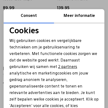
89,99
139,95
Pantoffels
Riemen
Consent
Meer informatie
Boots/ Enkellaarsjes
Schoenlepels
Cookies
Noodzakelijke cookies
Wij gebruiken cookies en vergelijkbare
Laarzen
Sjaal
Personalisatie cookies
technieken om je gebruikservaring te
verbeteren. Met functionele cookies zorgen we
Analytische cookies
Regenlaarzen
Sokken
dat de website goed werkt. Daarnaast
Marketing cookies
gebruiken wij samen met
2 partners
Burkely
Burkely
Tassen
analytische en marketingcookies om jouw
10010010.64.11 zilver
1000440.29 zilver
gedrag anoniem te analyseren,
119,95
89,95
gepersonaliseerde content te tonen en
Veters
relevante advertenties aan te bieden. Je kunt
zelf bepalen welke cookies je accepteert. Klik op
Zonnekleppen
'Accepteren' voor alle cookies, of kies