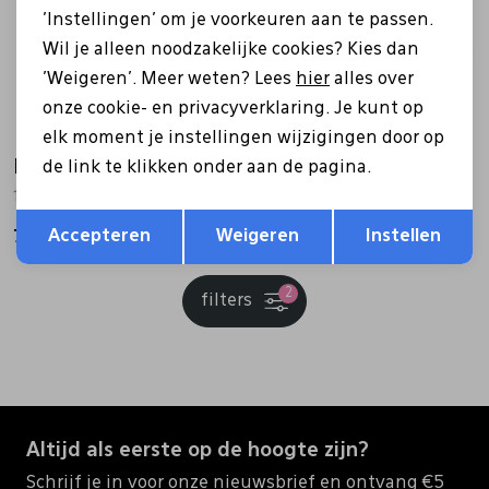
'Instellingen' om je voorkeuren aan te passen.
Wil je alleen noodzakelijke cookies? Kies dan
'Weigeren'. Meer weten? Lees
hier
alles over
onze cookie- en privacyverklaring. Je kunt op
elk moment je instellingen wijzigingen door op
Burkely
Burkely
de link te klikken onder aan de pagina.
1000851.29 zilver
1000304.84.24 cognac
Opslaan
Terug
Accepteren
Weigeren
Instellen
79,95
89,99
2
filters
Altijd als eerste op de hoogte zijn?
Schrijf je in voor onze nieuwsbrief en ontvang €5