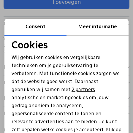
Toevoegen
Pantoffels
Riemen
Over dit item
Consent
Meer informatie
Boots/ Enkellaarsjes
Schoenlepels
Vasque Torre AT GTX is een half hoge wandelschoen grijs die
Cookies
comfortabel zit. Heeft een vibramzool met een goede grip en is
Noodzakelijke cookies
Laarzen
Sjaal
uitgerust met Gore-Tex dus waterdicht.
Wij gebruiken cookies en vergelijkbare
Personalisatie cookies
technieken om je gebruikservaring te
Kenmerken
Regenlaarzen
Sokken
verbeteren. Met functionele cookies zorgen we
Analytische cookies
dat de website goed werkt. Daarnaast
Betalen
Marketing cookies
Tassen
gebruiken wij samen met
2 partners
analytische en marketingcookies om jouw
Bezorgen
gedrag anoniem te analyseren,
Veters
Retourbeleid
gepersonaliseerde content te tonen en
relevante advertenties aan te bieden. Je kunt
Zonnekleppen
Gerelateerde producten
zelf bepalen welke cookies je accepteert. Klik op