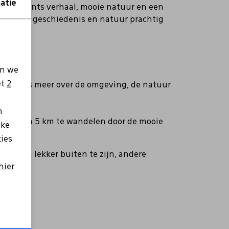
atie
der Brabants verhaal, mooie natuur en een
ing waar geschiedenis en natuur prachtig
en we
et
2
 de gids meer over de omgeving, de natuur
n
ra lus van 5 km te wandelen door de mooie
lke
kies
eid om lekker buiten te zijn, andere
hier