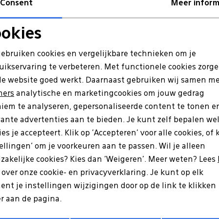
Consent
Meer inform
an
De Bende van de Witte Veer
. Een route met een bijzon
weg lopen we,
samen met een lokale gids
, door een omgev
okies
Noodzakelijke cookies
Personalisatie cookies
jkheden:
gebruiken cookies en vergelijkbare technieken om je
uikservaring te verbeteren. Met functionele cookies zorg
Analytische cookies
Marketing cookies
de website goed werkt. Daarnaast gebruiken wij samen m
gebied van De Bende van de Witte Veer. Onderweg vertelt
ute.
ners
analytische en marketingcookies om jouw gedrag
 lus
iem te analyseren, gepersonaliseerde content te tonen e
 er de mogelijkheid om na de begeleide tocht nog een ext
vante advertenties aan te bieden. Je kunt zelf bepalen we
ndeling van ongeveer 15 km van.
es je accepteert. Klik op 'Accepteren' voor alle cookies, of 
tellingen' om je voorkeuren aan te passen. Wil je alleen
deling waarbij genieten vooropstaat. Een mooie gelegenh
lijk te ervaren hoe fijn goede wandelschoenen lopen.
zakelijke cookies? Kies dan 'Weigeren'. Meer weten? Lees
s over onze cookie- en privacyverklaring. Je kunt op elk
nt je instellingen wijzigingen door op de link te klikken
hansstraat 5, Sprang-Capelle
r aan de pagina.
eling 8:30u