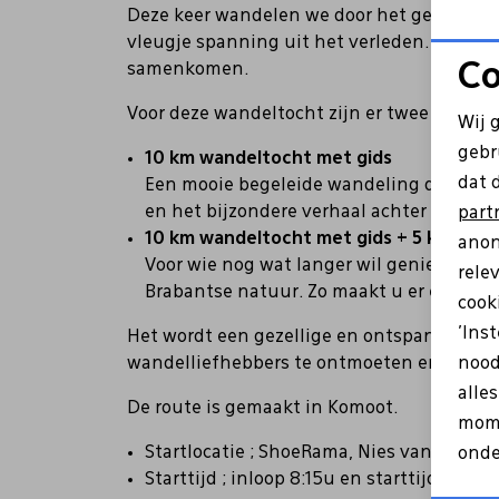
Deze keer wandelen we door het gebied v
vleugje spanning uit het verleden. Onder
Co
samenkomen.
Voor deze wandeltocht zijn er twee mogeli
Wij 
gebr
10 km wandeltocht met gids
dat 
Een mooie begeleide wandeling door het 
en het bijzondere verhaal achter deze ro
part
10 km wandeltocht met gids + 5 km extra
anon
Voor wie nog wat langer wil genieten, is
rele
Brabantse natuur. Zo maakt u er een wa
cooki
'Ins
Het wordt een gezellige en ontspannen wan
wandelliefhebbers te ontmoeten en natuur
nood
alle
De route is gemaakt in Komoot.
mome
Startlocatie ; ShoeRama, Nies van der Sc
onde
Starttijd ; inloop 8:15u en starttijd wand