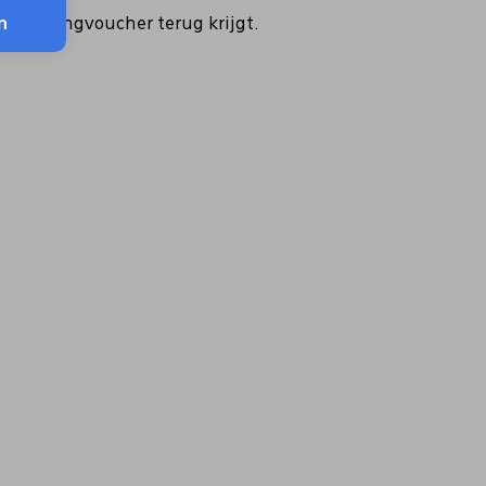
als kortingvoucher terug krijgt.
n