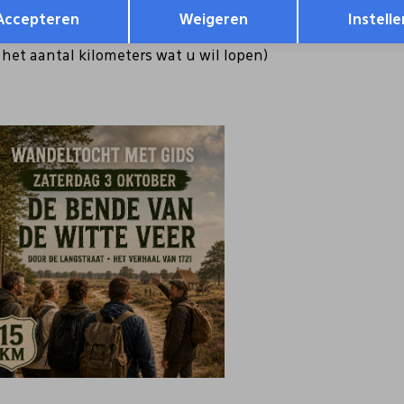
Opslaan
Terug
derstaande link in. Inschrijfgeld bedraagt € 5 p.p. wat je 
Accepteren
Weigeren
Instelle
p het aantal kilometers wat u wil lopen)