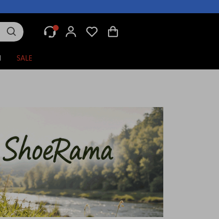
N
SALE