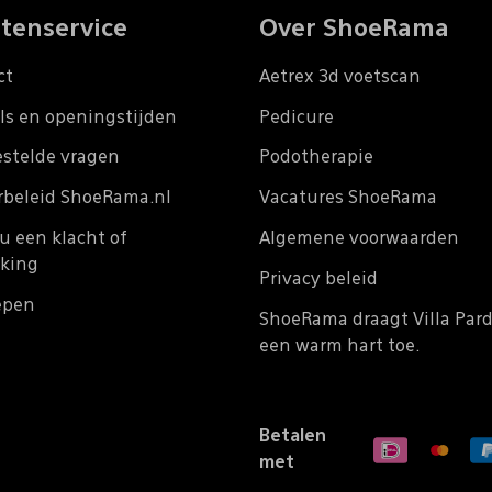
tenservice
Over ShoeRama
ct
Aetrex 3d voetscan
ls en openingstijden
Pedicure
estelde vragen
Podotherapie
rbeleid ShoeRama.nl
Vacatures ShoeRama
u een klacht of
Algemene voorwaarden
king
Privacy beleid
epen
ShoeRama draagt Villa Par
een warm hart toe.
Betalen
met