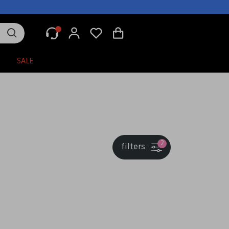
N
SALE
2
filters