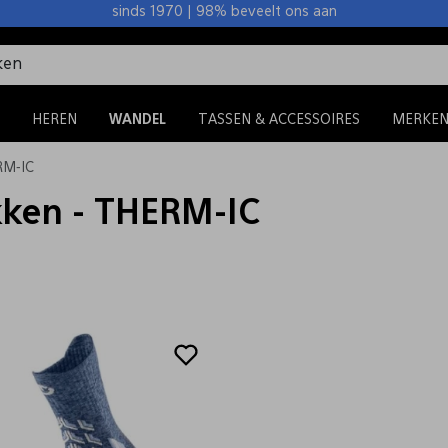
sinds 1970 | 98% beveelt ons aan
HEREN
WANDEL
TASSEN & ACCESSOIRES
MERKE
M-IC
kken - THERM-IC