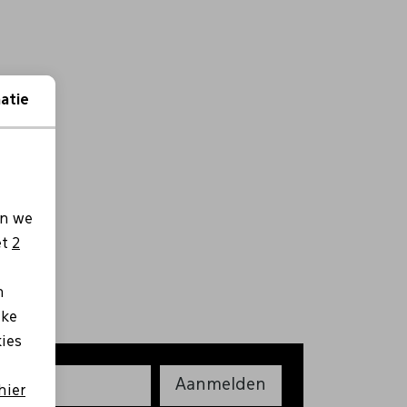
atie
en we
et
2
n
lke
kies
Aanmelden
hier