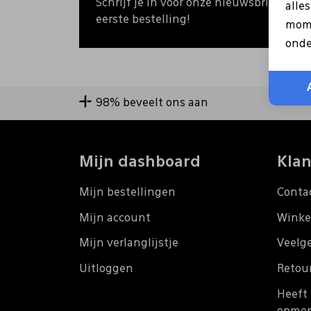
Schrijf je in voor onze nieuwsbrief en o
alle
eerste bestelling!
mome
onde
98% beveelt ons aan
Mijn dashboard
Klan
Mijn bestellingen
Conta
Mijn account
Winke
Mijn verlanglijstje
Veelg
Uitloggen
Retou
Heeft 