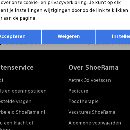
ntvang €5 korting op je
s over onze cookie- en privacyverklaring. Je kunt op elk
Hoe we met je data omgaan?
nt je instellingen wijzigingen door op de link te klikken
r aan de pagina.
Opslaan
Terug
Accepteren
Weigeren
Instelle
Groot assortiment
Wij scoren een 
tenservice
Over ShoeRama
ct
Aetrex 3d voetscan
ls en openingstijden
Pedicure
estelde vragen
Podotherapie
rbeleid ShoeRama.nl
Vacatures ShoeRama
u een klacht of
Algemene voorwaarden