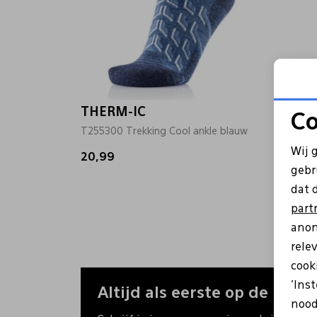
THERM-IC
THER
Co
T255300 Trekking Cool ankle blauw
T25535
Wij 
20,99
23,99
gebr
dat 
part
anon
rele
cooki
'Ins
Altijd als eerste op de hoogt
nood