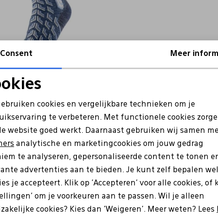
Consent
Meer inform
M-IC
okies
0 blauw
Noodzakelijke cookies
Personalisatie cookies
gebruiken cookies en vergelijkbare technieken om je
uikservaring te verbeteren. Met functionele cookies zorg
Analytische cookies
Marketing cookies
de website goed werkt. Daarnaast gebruiken wij samen m
ners
analytische en marketingcookies om jouw gedrag
iem te analyseren, gepersonaliseerde content te tonen e
vante advertenties aan te bieden. Je kunt zelf bepalen we
es je accepteert. Klik op 'Accepteren' voor alle cookies, of 
tellingen' om je voorkeuren aan te passen. Wil je alleen
e zijn?
zakelijke cookies? Kies dan 'Weigeren'. Meer weten? Lees