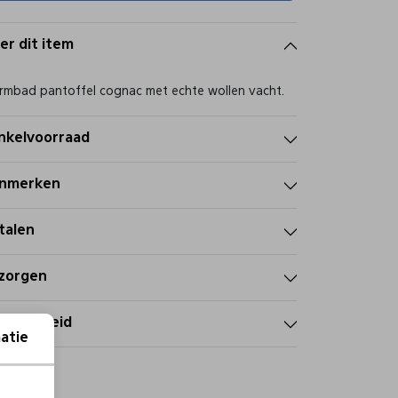
er dit item
mbad pantoffel cognac met echte wollen vacht.
nkelvoorraad
nmerken
talen
zorgen
tourbeleid
atie