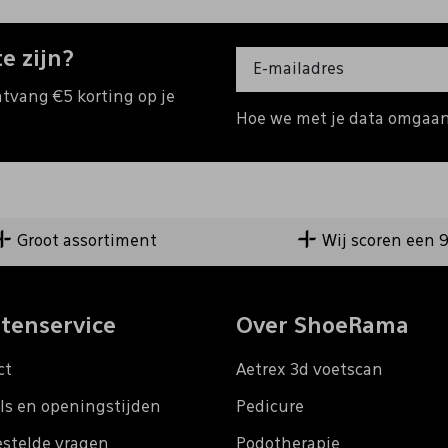
e zijn?
ntvang €5 korting op je
Hoe we met je data omgaan?
Groot assortiment
Wij scoren een 
tenservice
Over ShoeRama
ct
Aetrex 3d voetscan
ls en openingstijden
Pedicure
estelde vragen
Podotherapie