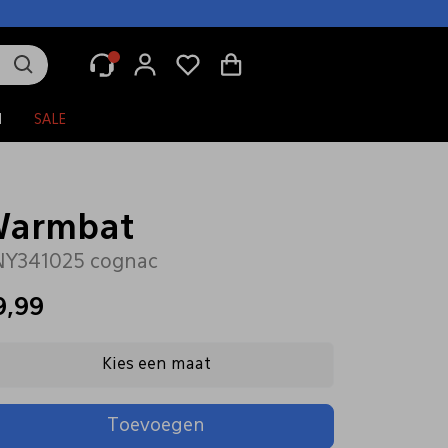
N
SALE
Warmbat
NY341025 cognac
9,99
Kies een maat
Toevoegen