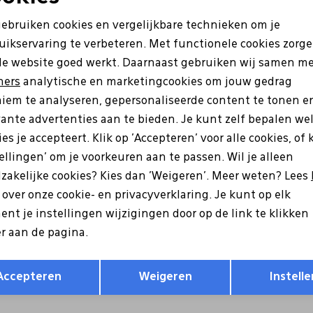
Noodzakelijke cookies
Personalisatie cookies
gebruiken cookies en vergelijkbare technieken om je
uikservaring te verbeteren. Met functionele cookies zorg
Analytische cookies
Marketing cookies
de website goed werkt. Daarnaast gebruiken wij samen m
ners
analytische en marketingcookies om jouw gedrag
iem te analyseren, gepersonaliseerde content te tonen e
vante advertenties aan te bieden. Je kunt zelf bepalen we
es je accepteert. Klik op 'Accepteren' voor alle cookies, of 
tellingen' om je voorkeuren aan te passen. Wil je alleen
zakelijke cookies? Kies dan 'Weigeren'. Meer weten? Lees
s over onze cookie- en privacyverklaring. Je kunt op elk
bat
Warmbat
nt je instellingen wijzigingen door op de link te klikken
 Collie taupe
WLW 3210 Willow taupe
r aan de pagina.
79,99
Opslaan
Terug
Accepteren
Weigeren
Instelle