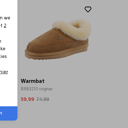
Sale
en we
et
2
n
lke
kies
hier
Warmbat
BRB3210 cognac
59,99
74,99
n