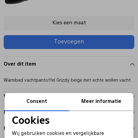
Pantoffels
Riemen
Kies een maat
Boots/ Enkellaarsjes
Schoenlepels
Toevoegen
Laarzen
Sjaal
Over dit item
Regenlaarzen
Sokken
Warmbad vachtpantoffel Grizzly beige met echte wollen vacht.
Tassen
Winkelvoorraad
Consent
Meer informatie
Kenmerken
Veters
Cookies
Noodzakelijke cookies
Betalen
Zonnekleppen
Wij gebruiken cookies en vergelijkbare