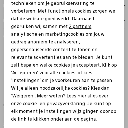
Personalisatie cookies
technieken om je gebruikservaring te
Bezorgen
verbeteren. Met functionele cookies zorgen we
Analytische cookies
dat de website goed werkt. Daarnaast
Retourbeleid
Marketing cookies
gebruiken wij samen met
2 partners
analytische en marketingcookies om jouw
Gerelateerde producten
gedrag anoniem te analyseren,
gepersonaliseerde content te tonen en
relevante advertenties aan te bieden. Je kunt
zelf bepalen welke cookies je accepteert. Klik op
'Accepteren' voor alle cookies, of kies
'Instellingen' om je voorkeuren aan te passen.
Wil je alleen noodzakelijke cookies? Kies dan
'Weigeren'. Meer weten? Lees
hier
alles over
onze cookie- en privacyverklaring. Je kunt op
Warmbat
Warmbat
elk moment je instellingen wijzigingen door op
DWO4410 Darwino bruin
CLC5210 Classic zwart
de link te klikken onder aan de pagina.
84,95
59,99