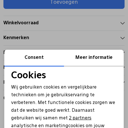
Toevoegen
Pantoffels
Riemen
Winkelvoorraad
Boots/ Enkellaarsjes
Schoenlepels
Kenmerken
Laarzen
Sjaal
Betalen
Consent
Meer informatie
Bezorgen
Regenlaarzen
Sokken
Cookies
Noodzakelijke cookies
Retourbeleid
Tassen
Wij gebruiken cookies en vergelijkbare
Personalisatie cookies
technieken om je gebruikservaring te
Gerelateerde producten
verbeteren. Met functionele cookies zorgen we
Analytische cookies
Veters
dat de website goed werkt. Daarnaast
Marketing cookies
gebruiken wij samen met
2 partners
Zonnekleppen
analytische en marketingcookies om jouw