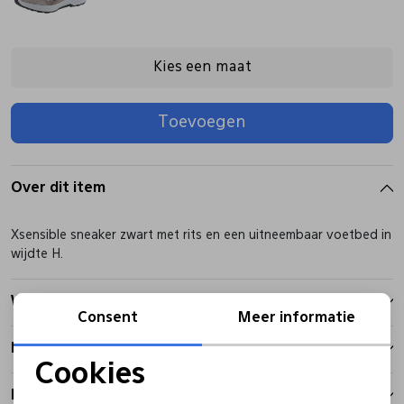
Pantoffels
Riemen
Kies een maat
Boots/ Enkellaarsjes
Schoenlepels
Toevoegen
Laarzen
Sjaal
Over dit item
Regenlaarzen
Sokken
Xsensible sneaker zwart met rits en een uitneembaar voetbed in
wijdte H.
Tassen
Winkelvoorraad
Consent
Meer informatie
Veters
Kenmerken
Cookies
Noodzakelijke cookies
Zonnekleppen
Betalen