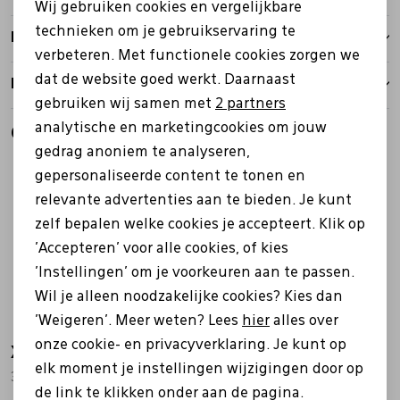
Wij gebruiken cookies en vergelijkbare
Personalisatie cookies
technieken om je gebruikservaring te
Bezorgen
verbeteren. Met functionele cookies zorgen we
Analytische cookies
dat de website goed werkt. Daarnaast
Retourbeleid
Marketing cookies
gebruiken wij samen met
2 partners
analytische en marketingcookies om jouw
Gerelateerde producten
gedrag anoniem te analyseren,
Nieuw
gepersonaliseerde content te tonen en
relevante advertenties aan te bieden. Je kunt
zelf bepalen welke cookies je accepteert. Klik op
'Accepteren' voor alle cookies, of kies
'Instellingen' om je voorkeuren aan te passen.
Wil je alleen noodzakelijke cookies? Kies dan
'Weigeren'. Meer weten? Lees
hier
alles over
onze cookie- en privacyverklaring. Je kunt op
Xsensible
Xsensible
elk moment je instellingen wijzigingen door op
30150.3 New Jersey blauw
30215.3 Grenoble bruin
de link te klikken onder aan de pagina.