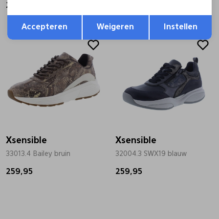
259,95
249,95
Opslaan
Terug
Accepteren
Weigeren
Instellen
Xsensible
Xsensible
33013.4 Bailey bruin
32004.3 SWX19 blauw
259,95
259,95